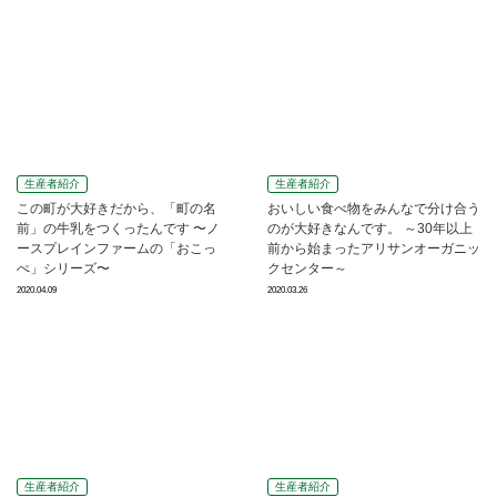
生産者紹介
生産者紹介
この町が大好きだから、「町の名
おいしい食べ物をみんなで分け合う
前」の牛乳をつくったんです 〜ノ
のが大好きなんです。 ～30年以上
ースプレインファームの「おこっ
前から始まったアリサンオーガニッ
ぺ」シリーズ〜
クセンター～
2020.04.09
2020.03.26
生産者紹介
生産者紹介