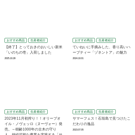
おすすめ商品
生産者紹介
おすすめ商品
生産者紹介
【終了】とっておきのおいしい新米
ていねいに手摘みした、香り高いハ
「いのちの壱」入荷しました
ーブティー「ゾネントア」の魅力
2025.10.28
2024.10.01
おすすめ商品
生産者紹介
おすすめ商品
生産者紹介
2023年11月初搾り！！オリーブオ
サマーフェス！石垣島で見つけたこ
イル・ノヴェッロ（ヌーヴォー）発
だわりの逸品
売。～樹齢1000年の古木の守り
2023.07.05
人。持続可能な農業を実践する「サ