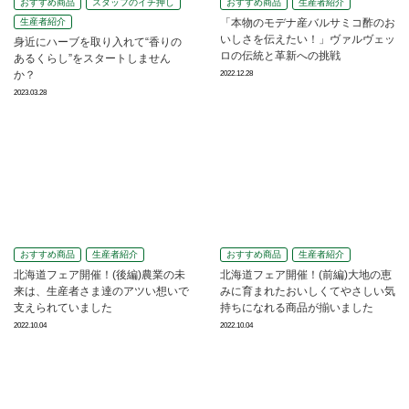
おすすめ商品
スタッフのイチ押し
おすすめ商品
生産者紹介
生産者紹介
「本物のモデナ産バルサミコ酢のお
いしさを伝えたい！」ヴァルヴェッ
身近にハーブを取り入れて“香りの
ロの伝統と革新への挑戦
あるくらし”をスタートしません
か？
2022.12.28
2023.03.28
おすすめ商品
生産者紹介
おすすめ商品
生産者紹介
北海道フェア開催！(後編)農業の未
北海道フェア開催！(前編)大地の恵
来は、生産者さま達のアツい想いで
みに育まれたおいしくてやさしい気
支えられていました
持ちになれる商品が揃いました
2022.10.04
2022.10.04