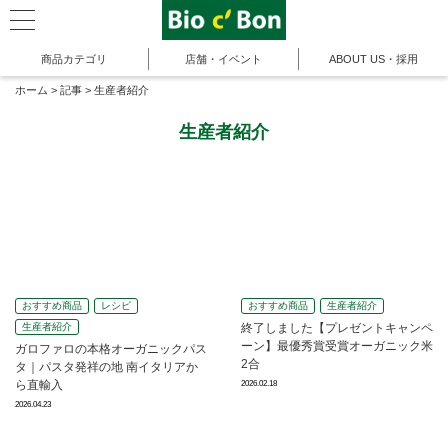
商品カテゴリ
店舗・イベント
ABOUT US・採用
ホーム
>
記事
>
生産者紹介
生産者紹介
おすすめ商品
レシピ
おすすめ商品
生産者紹介
生産者紹介
終了しました【プレゼントキャンペ
ーン】最優秀賞受賞オーガニック米
ガロファロの本格オーガニックパス
2合
タ｜パスタ発祥の地 南イタリアか
ら直輸入
2026.02.18
2026.04.23