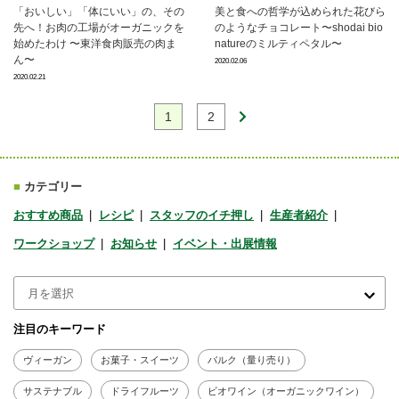
「おいしい」「体にいい」の、その
美と食への哲学が込められた花びら
先へ！お肉の工場がオーガニックを
のようなチョコレート〜shodai bio
始めたわけ 〜東洋食肉販売の肉ま
natureのミルティペタル〜
ん〜
2020.02.06
2020.02.21
1
2
■
カテゴリー
おすすめ商品
レシピ
スタッフのイチ押し
生産者紹介
ワークショップ
お知らせ
イベント・出展情報
注目のキーワード
ヴィーガン
お菓子・スイーツ
バルク（量り売り）
サステナブル
ドライフルーツ
ビオワイン（オーガニックワイン）