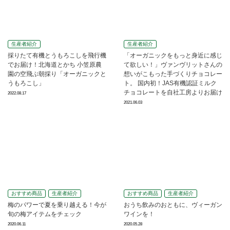
生産者紹介
生産者紹介
採りたて有機とうもろこしを飛行機
「オーガニックをもっと身近に感じ
でお届け！北海道とかち 小笠原農
て欲しい！」ヴァンヴリットさんの
園の空飛ぶ朝採り「オーガニックと
想いがこもった手づくりチョコレー
うもろこし」
ト。 国内初！JAS有機認証ミルク
チョコレートを自社工房よりお届け
2022.08.17
2021.06.03
おすすめ商品
生産者紹介
おすすめ商品
生産者紹介
梅のパワーで夏を乗り越える！今が
おうち飲みのおともに、ヴィーガン
旬の梅アイテムをチェック
ワインを！
2020.06.11
2020.05.28