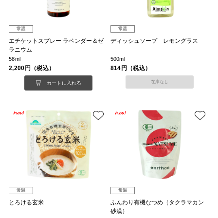
常温
常温
エチケットスプレー ラベンダー＆ゼ
ディッシュソープ レモングラス
ラニウム
58ml
500ml
2,200円（税込）
814円（税込）
在庫なし
カートに入れる
常温
常温
とろける玄米
ふんわり有機なつめ（タクラマカン
砂漠）