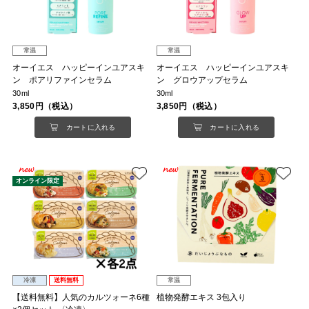
常温
常温
オーイエス ハッピーインユアスキ
オーイエス ハッピーインユアスキ
ン ポアリファインセラム
ン グロウアップセラム
30ml
30ml
3,850円（税込）
3,850円（税込）
カートに入れる
カートに入れる
オンライン限定
冷凍
送料無料
常温
【送料無料】人気のカルツォーネ6種
植物発酵エキス 3包入り