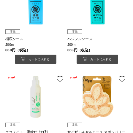
常温
常温
桶底ソース
ベジフルソース
200ml
200ml
668円（税込）
668円（税込）
カートに入れる
カートに入れる
常温
常温
エコメイト 柔軟仕上げ剤
サイザル＆セルロース スポンジリー