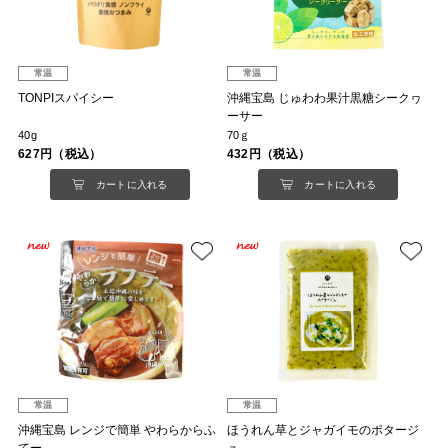
常温
常温
TONPIスパイシー
沖縄宝島 じゅわわ果汁黒糖シークヮ
ーサー
40g
70ｇ
627円（税込）
432円（税込）
カートに入れる
カートに入れる
常温
常温
沖縄宝島 レンジで簡単 やわらからふ
ほうれん草とジャガイモのポタージ