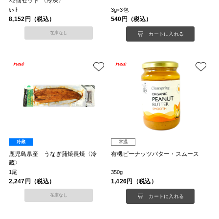
×2個セット 〈冷凍〉
ｾｯﾄ
3g×3包
8,152円（税込）
540円（税込）
在庫なし
カートに入れる
冷蔵
常温
鹿児島県産 うなぎ蒲焼長焼〈冷
有機ピーナッツバター・スムース
蔵〉
1尾
350g
2,247円（税込）
1,426円（税込）
在庫なし
カートに入れる