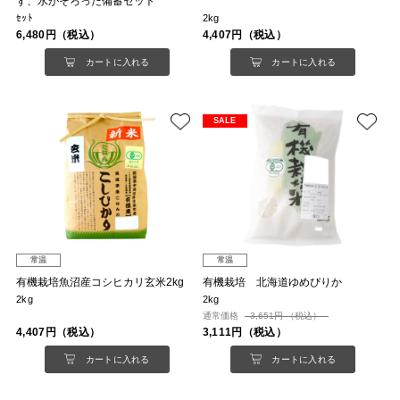
ず、水がそろった備蓄セット
ｾｯﾄ
2kg
6,480円（税込）
4,407円（税込）
カートに入れる
カートに入れる
SALE
常温
常温
有機栽培魚沼産コシヒカリ玄米2kg
有機栽培 北海道ゆめぴりか
2kg
2kg
通常価格
3,651円 （税込）
4,407円（税込）
3,111円（税込）
カートに入れる
カートに入れる