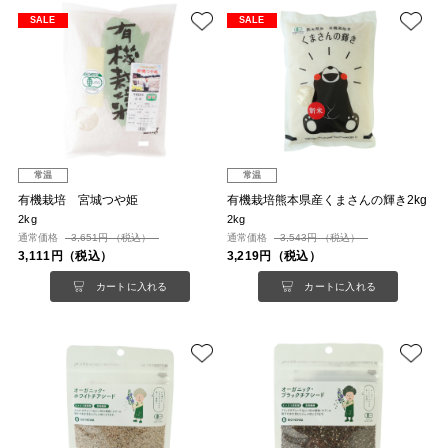
SALE
SALE
常温
常温
有機栽培 宮城つや姫
有機栽培熊本県産くまさんの輝き2kg
2kg
2kg
通常価格
3,651円 （税込）
通常価格
3,543円 （税込）
3,111円（税込）
3,219円（税込）
カートに入れる
カートに入れる