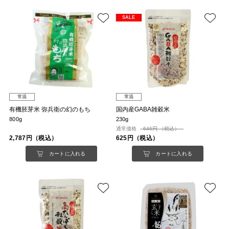
SALE
常温
常温
有機胚芽米 弥兵衛の幻のもち
国内産GABA雑穀米
800g
230g
通常価格
646円 （税込）
2,787円（税込）
625円（税込）
カートに入れる
カートに入れる