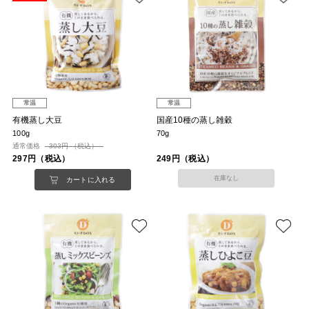
常温
常温
有機蒸し大豆
国産10種の蒸し雑穀
100g
70g
通常価格
303円 （税込）
297円（税込）
249円（税込）
在庫なし
カートに入れる