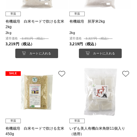
常温
常温
有機栽培 白米モードで炊ける玄米
有機栽培 胚芽米2kg
2kg
2kg
2kg
通常価格
3,651円 （税込）
通常価格
3,327円 （税込）
3,219円（税込）
3,219円（税込）
カートに入れる
カートに入れる
SALE
常温
常温
有機栽培 白米モードで炊ける玄米
いずも美人有機白米角餅11個入り
450g
（徳用）