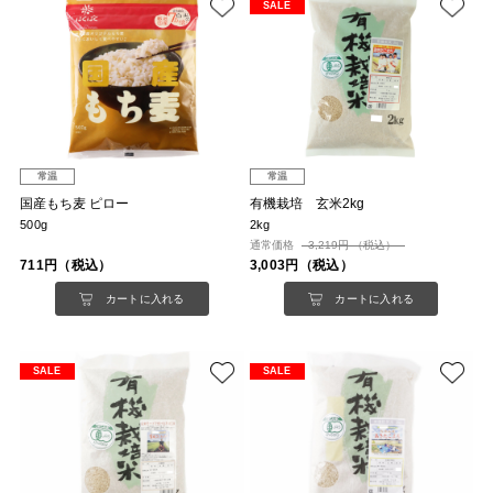
SALE
常温
常温
国産もち麦 ピロー
有機栽培 玄米2kg
500g
2kg
通常価格
3,219円 （税込）
711円（税込）
3,003円（税込）
カートに入れる
カートに入れる
SALE
SALE