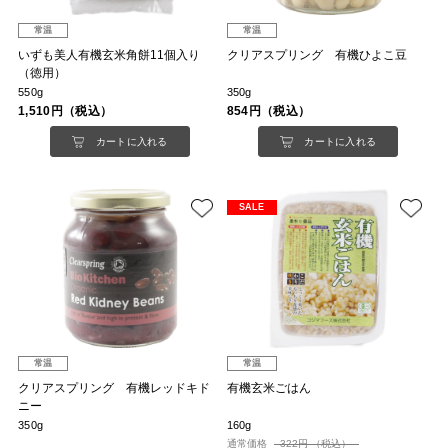
常温
常温
いずも美人有機玄米角餅11個入り
クリアスプリング 有機ひよこ豆
（徳用）
550g
350g
1,510円（税込）
854円（税込）
カートに入れる
カートに入れる
SALE
常温
常温
クリアスプリング 有機レッドキド
有機玄米ごはん
ニー
350g
160g
通常価格
322円 （税込）