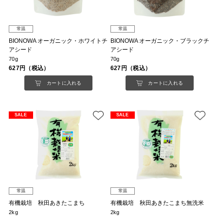
常温
常温
BIONOWA オーガニック・ホワイトチ
BIONOWA オーガニック・ブラックチ
アシード
アシード
70g
70g
627円（税込）
627円（税込）
カートに入れる
カートに入れる
SALE
SALE
常温
常温
有機栽培 秋田あきたこまち
有機栽培 秋田あきたこまち無洗米
2kg
2kg