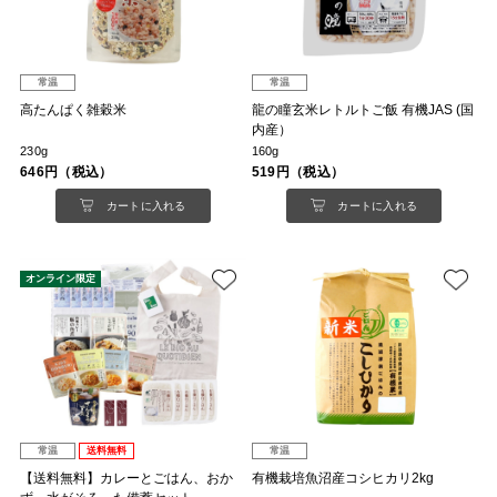
常温
常温
高たんぱく雑穀米
龍の瞳玄米レトルトご飯 有機JAS (国
内産）
230g
160g
646円（税込）
519円（税込）
カートに入れる
カートに入れる
オンライン限定
常温
送料無料
常温
【送料無料】カレーとごはん、おか
有機栽培魚沼産コシヒカリ2kg