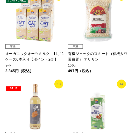
オンライン限定
常温
常温
オーガニックオーツミルク 1L／1
有機ジャックの豆ミート（有機大豆
ケース6本入り【ポイント2倍】
蛋白質） アリサン
ｾｯﾄ
150g
2,845円（税込）
497円（税込）
13
14
SALE