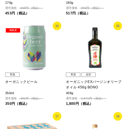
170g
180g
通常価格
646円 （税込）
通常価格
594円 （税込）
453円（税込）
517円（税込）
35
36
SALE
常温
常温
品切
オーガニックビール
オーガニックEXバージンオリーブ
オイル 458g BONO
350ml
458g
通常価格
361円 （税込）
通常価格
2,571円 （税込）
350円（税込）
1,800円（税込）
37
38