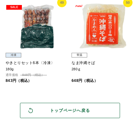
49
50
SALE
冷凍
常温
やきとりセット6本〈冷凍〉
なま沖縄そば
180g
280ｇ
通常価格
848円 （税込）
843円（税込）
648円（税込）
トップページへ戻る