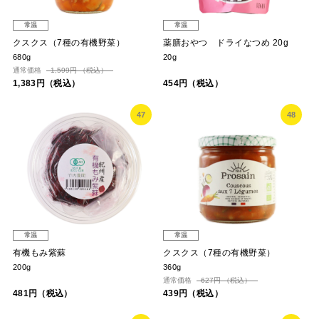
常温
常温
クスクス（7種の有機野菜）
薬膳おやつ ドライなつめ 20g
680g
20g
通常価格
1,599円 （税込）
1,383円（税込）
454円（税込）
47
48
常温
常温
有機もみ紫蘇
クスクス（7種の有機野菜）
200g
360g
通常価格
627円 （税込）
481円（税込）
439円（税込）