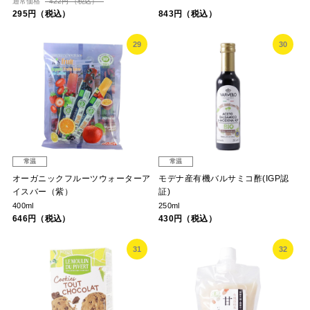
通常価格
422円 （税込）
295円（税込）
843円（税込）
29
30
常温
常温
オーガニックフルーツウォーターア
モデナ産有機バルサミコ酢(IGP認
イスバー（紫）
証)
400ml
250ml
646円（税込）
430円（税込）
31
32