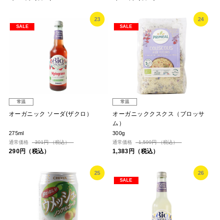
23
24
SALE
SALE
常温
常温
オーガニック ソーダ(ザクロ）
オーガニッククスクス（ブロッサ
ム）
275ml
300g
通常価格
301円 （税込）
通常価格
1,599円 （税込）
290円（税込）
1,383円（税込）
25
26
SALE