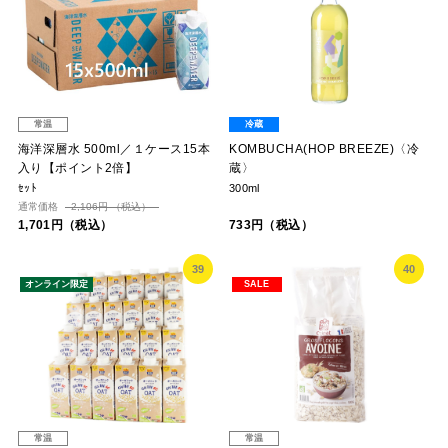
常温
冷蔵
海洋深層水 500ml／１ケース15本
KOMBUCHA(HOP BREEZE)〈冷
入り【ポイント2倍】
蔵〉
ｾｯﾄ
300ml
通常価格
2,106円 （税込）
1,701円（税込）
733円（税込）
39
40
オンライン限定
SALE
常温
常温