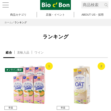
商品カテゴリ
店舗・イベント
ABOUT US・採用
ホーム
ランキング
ランキング
総合
直輸入品
ワイン
1
2
オンライン限定
常温
常温