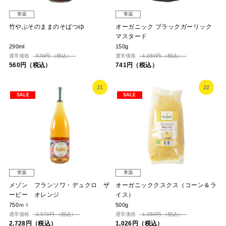
常温
常温
竹やぶそのままのそばつゆ
オーガニック ブラックガーリック
マスタード
290ml
150g
通常価格
578円 （税込）
通常価格
1,059円 （税込）
560円（税込）
741円（税込）
21
22
SALE
SALE
常温
常温
メゾン フランソワ・デュクロ ザ
オーガニッククスクス（コーン＆ラ
ービー オレンジ
イス）
750ｍｌ
500g
通常価格
2,970円 （税込）
通常価格
1,059円 （税込）
2,728円（税込）
1,026円（税込）