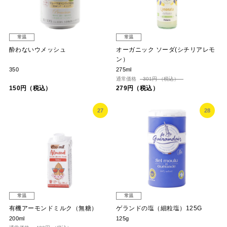
常温
常温
酔わないウメッシュ
オーガニック ソーダ(シチリアレモ
ン）
350
275ml
通常価格
301円 （税込）
150円（税込）
279円（税込）
27
28
常温
常温
有機アーモンドミルク（無糖）
ゲランドの塩（細粒塩）125G
200ml
125g