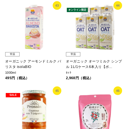
43
44
オンライン限定
常温
常温
オーガニック アーモンドミルク バ
オーガニック オーツミルク シンプ
リスタ isolaBIO
ル 1L/1ケース6本入り【ポ...
1000ml
ｾｯﾄ
495円（税込）
2,968円（税込）
45
46
SALE