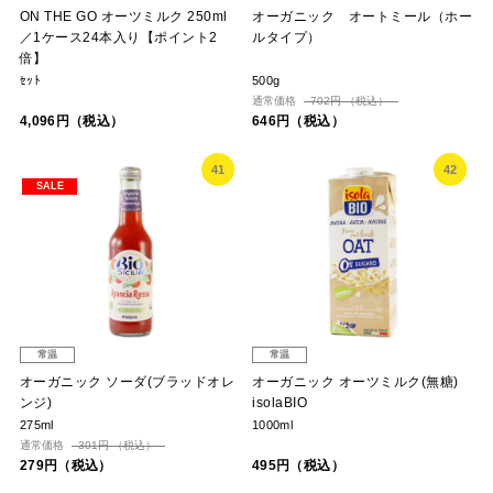
ON THE GO オーツミルク 250ml
オーガニック オートミール（ホー
／1ケース24本入り【ポイント2
ルタイプ）
倍】
ｾｯﾄ
500g
通常価格
702円 （税込）
4,096円（税込）
646円（税込）
41
42
SALE
常温
常温
オーガニック ソーダ(ブラッドオレ
オーガニック オーツミルク(無糖)
ンジ)
isolaBIO
275ml
1000ml
通常価格
301円 （税込）
279円（税込）
495円（税込）