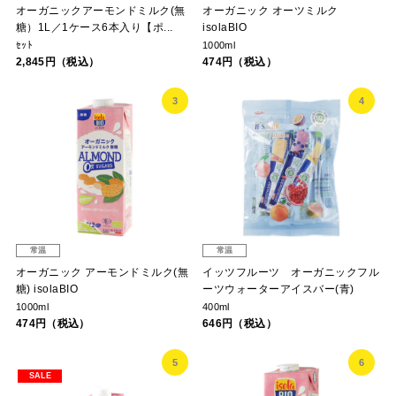
オーガニックアーモンドミルク(無
オーガニック オーツミルク
糖）1L／1ケース6本入り【ポ...
isolaBIO
ｾｯﾄ
1000ml
2,845円（税込）
474円（税込）
3
4
常温
常温
オーガニック アーモンドミルク(無
イッツフルーツ オーガニックフル
糖) isolaBIO
ーツウォーターアイスバー(青)
1000ml
400ml
474円（税込）
646円（税込）
5
6
SALE