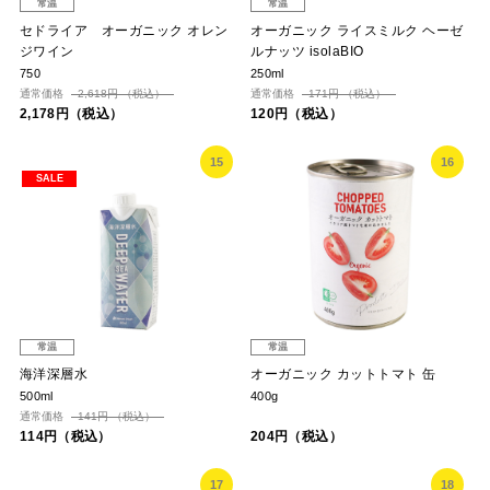
常温
常温
セドライア オーガニック オレン
オーガニック ライスミルク ヘーゼ
ジワイン
ルナッツ isolaBIO
750
250ml
通常価格
2,618円 （税込）
通常価格
171円 （税込）
2,178円（税込）
120円（税込）
15
16
SALE
常温
常温
海洋深層水
オーガニック カットトマト 缶
500ml
400g
通常価格
141円 （税込）
114円（税込）
204円（税込）
17
18