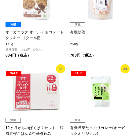
冷蔵
常温
オーガニック オールチョコレート
有機甘酒
クッキー 〈クール便〉
175g
250g
通常価格
862円 （税込）
604円（税込）
700円（税込）
33
34
SALE
SALE
常温
常温
12ヶ月からのぱくぱくセット 和
有機野菜たっぷりカレー(オーガニ
風混ぜごはん＆中華煮込み
ックオリジナル)