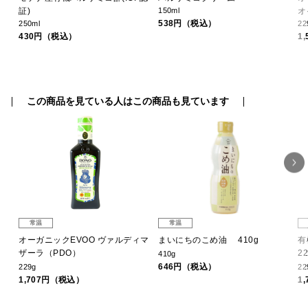
証)
150ml
オ
538円（税込）
250ml
22
430円（税込）
1
この商品を見ている人はこの商品も見ています
常温
常温
ジン
オーガニックEVOO ヴァルディマ
まいにちのこめ油 410g
有
ザーラ（PDO）
22
410g
646円（税込）
229g
22
1,707円（税込）
1