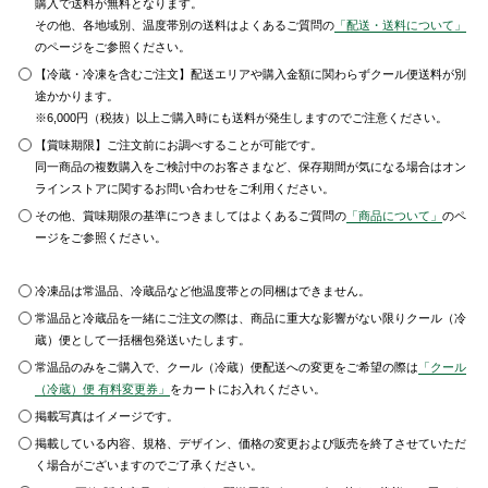
購入で送料が無料となります。
その他、各地域別、温度帯別の送料はよくあるご質問の
「配送・送料について」
のページをご参照ください。
【冷蔵・冷凍を含むご注文】配送エリアや購入金額に関わらずクール便送料が別
途かかります。
※6,000円（税抜）以上ご購入時にも送料が発生しますのでご注意ください。
【賞味期限】ご注文前にお調べすることが可能です。
同一商品の複数購入をご検討中のお客さまなど、保存期間が気になる場合はオン
ラインストアに関するお問い合わせをご利用ください。
その他、賞味期限の基準につきましてはよくあるご質問の
「商品について」
のペ
ージをご参照ください。
冷凍品は常温品、冷蔵品など他温度帯との同梱はできません。
常温品と冷蔵品を一緒にご注文の際は、商品に重大な影響がない限りクール（冷
蔵）便として一括梱包発送いたします。
常温品のみをご購入で、クール（冷蔵）便配送への変更をご希望の際は
「クール
（冷蔵）便 有料変更券」
をカートにお入れください。
掲載写真はイメージです。
掲載している内容、規格、デザイン、価格の変更および販売を終了させていただ
く場合がございますのでご了承ください。