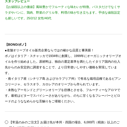
スタッフレビュー
【お値段以上の価値】風味豊かでフルーティな味わいが特徴。パスタだけでなくサ
ラダやパンに、鶏肉、野菜のグリル等、料理の味が引き立ちます。手頃な値段設定
も嬉しいです。25/2/12 女性/40代
【BONO/ボノ】
●老舗オリーブオイル販売企業ならではの確かな品質と審美眼！
ボノはイタリア・スチャッカで1934年に創業し、1999年にオーガニックオリーブオ
イルを作り始めました。原材料は、独自の選定基準を満たしたイタリア国内の仕入
先からのみ安定的に調達することで、より日常使いしやすい価格を実現していま
す。
・南イタリア産（シチリア島 およびカラブリア州）で有名な栽培品種であるビアン
コリージャ、セラスオラ、カロレアのオリーブから作られています。
・未熟なアーモンドとグリーンオリーブを彷彿とさせる、フルーティーなアロマで
す。最初はビターでスパイシーさがありながら、のちに甘くなるフレーバーとビロ
ードのようななめらかな舌触りをご堪能ください。
【常温のみのご注文】お届け先が本州・四国の場合、6,000円（税抜）以上のご