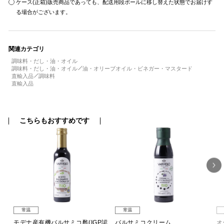
ケース(正箱)販売商品であっても、配送用段ボールに移し替えた状態でお届けす
る場合がございます。
関連カテゴリ
調味料・だし・油・オイル
調味料・だし・油・オイル
油・オリーブオイル・ビネガー・マスタード
直輸入品
調味料
直輸入品
こちらもおすすめです
常温
常温
モデナ産有機バルサミコ酢(IGP認
バルサミコクリーム
オ