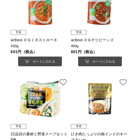
常温
常温
activus ＯＧミネストローネ
activus ＯＧチリビーンズ
400g
400g
601円（税込）
601円（税込）
カートに入れる
カートに入れる
常温
常温
22品目の素材と野菜スープセット
ひき肉たっぷりの南インドのキー
8食
マカレー