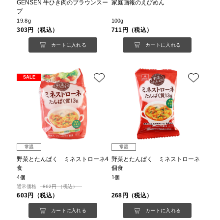
GENSEN 牛ひき肉のブラウンスー
家庭画報のえびめん
プ
19.8g
100g
303円（税込）
711円（税込）
カートに入れる
カートに入れる
SALE
常温
常温
野菜とたんぱく ミネストローネ4
野菜とたんぱく ミネストローネ
食
個食
4個
1個
通常価格
862円 （税込）
603円（税込）
268円（税込）
カートに入れる
カートに入れる