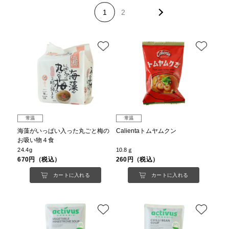
1
2
常温
常温
海藻がいっぱい入った丸ごと梅の
Calientaトムヤムクン
お吸い物４食
24.4g
10.8ｇ
670円（税込）
260円（税込）
カートに入れる
カートに入れる