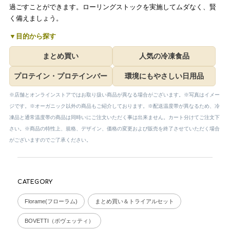
過ごすことができます。ローリングストックを実施してムダなく、賢
く備えましょう。
▼目的から探す
まとめ買い
人気の冷凍食品
プロテイン・プロテインバー
環境にもやさしい日用品
※店舗とオンラインストアではお取り扱い商品が異なる場合がございます。※写真はイメー
ジです。※オーガニック以外の商品もご紹介しております。※配送温度帯が異なるため、冷
凍品と通常温度帯の商品は同時いにご注文いただく事は出来ません。カート分けてご注文下
さい。※商品の特性上、規格、デザイン、価格の変更および販売を終了させていただく場合
がございますのでご了承ください。
CATEGORY
Florame(フローラム)
まとめ買い＆トライアルセット
BOVETTI（ボヴェッティ）