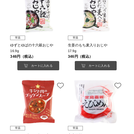
常温
常温
ゆずとゆばの十六穀おじや
生姜のもち麦入りおじや
16.9g
17.9g
346円（税込）
346円（税込）
カートに入れる
カートに入れる
常温
常温