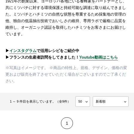
1921年の創業以来、ヨーロッパ各地にいる養蜂家をパートナーとし、
共にミツバチに対する環境保護と持続可能な調達に取り組んできまし
た。ミツバチとハチミツの自然な状態を尊重するため採集地の管理の
他、独自の低温抽出技術でおいしさの維持、専用ラボで厳格に品質を
維持し、オーガニック認証を取得したハチミツをお客さまにお届けし
ています。
▶
インスタグラム
で活用レシピをご紹介中
▶フランスの生産者訪問をしてきました！
Youtube動画はこちら
※写真はイメージです。 ※商品の特性上、規格、デザイン、価格の変
更および販売を終了させていただく場合がございますのでご了承くだ
さい。
1 ～ 9 件目を表示しています。（全9件）
1