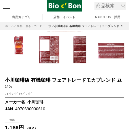
商品カテゴリ
店舗・イベント
ABOUT US・採用
ホーム
飲料・お茶・コーヒー・水
小川珈琲店 有機珈琲 フェアトレードモカブレンド 豆
小川珈琲店 有機珈琲 フェアトレードモカブレンド 豆
140g
ﾌｪｱﾄﾚｰﾄﾞﾓｶﾌﾞﾚﾝﾄﾞ
メーカー名
小川珈琲
JAN
4970690000610
常温
1,186円
（税込）