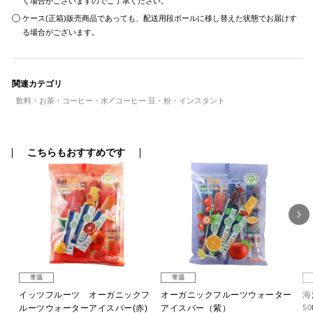
く場合がございますのでご了承ください。
ケース(正箱)販売商品であっても、配送用段ボールに移し替えた状態でお届けす
る場合がございます。
関連カテゴリ
飲料・お茶・コーヒー・水
コーヒー 豆・粉・インスタント
こちらもおすすめです
常温
常温
フ
イッツフルーツ オーガニックフ
オーガニックフルーツウォーター
海
)
ルーツウォーターアイスバー(赤)
アイスバー（紫）
50