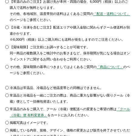
【常温のみのご注文】お届け先が本州・四国の場合、6,000円（税抜）以上のご
購入で送料が無料となります。
その他、各地域別、温度帯別の送料はよくあるご質問の
「配送・送料について」
のページをご参照ください。
【冷蔵・冷凍を含むご注文】配送エリアや購入金額に関わらずクール便送料が別
途かかります。
※6,000円（税抜）以上ご購入時にも送料が発生しますのでご注意ください。
【賞味期限】ご注文前にお調べすることが可能です。
同一商品の複数購入をご検討中のお客さまなど、保存期間が気になる場合はオン
ラインストアに関するお問い合わせをご利用ください。
その他、賞味期限の基準につきましてはよくあるご質問の
「商品について」
のペ
ージをご参照ください。
冷凍品は常温品、冷蔵品など他温度帯との同梱はできません。
常温品と冷蔵品を一緒にご注文の際は、商品に重大な影響がない限りクール（冷
蔵）便として一括梱包発送いたします。
常温品のみをご購入で、クール（冷蔵）便配送への変更をご希望の際は
「クール
（冷蔵）便 有料変更券」
をカートにお入れください。
掲載写真はイメージです。
掲載している内容、規格、デザイン、価格の変更および販売を終了させていただ