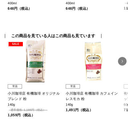
400ml
400ml
1
646円（税込）
646円（税込）
この商品を見ている人はこの商品も見ています
SALE
常温
常温
ド
小川珈琲店 有機珈琲 オリジナル
小川珈琲店 有機珈琲 カフェイン
有
ブレンド 粉
レスモカ 粉
ッ
140g
140g
60
1,491円（税込）
7
通常価格: 1,186円（税込）
1,059円（税込）