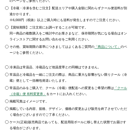
のページをご参照ください。
【冷蔵・冷凍を含むご注文】配送エリアや購入金額に関わらずクール便送料が別
途かかります。
※6,000円（税抜）以上ご購入時にも送料が発生しますのでご注意ください。
【賞味期限】ご注文前にお調べすることが可能です。
同一商品の複数購入をご検討中のお客さまなど、保存期間が気になる場合はオン
ラインストアに関するお問い合わせをご利用ください。
その他、賞味期限の基準につきましてはよくあるご質問の
「商品について」
のペ
ージをご参照ください。
冷凍品は常温品、冷蔵品など他温度帯との同梱はできません。
常温品と冷蔵品を一緒にご注文の際は、商品に重大な影響がない限りクール（冷
蔵）便として一括梱包発送いたします。
常温品のみをご購入で、クール（冷蔵）便配送への変更をご希望の際は
「クール
（冷蔵）便 有料変更券」
をカートにお入れください。
掲載写真はイメージです。
掲載している内容、規格、デザイン、価格の変更および販売を終了させていただ
く場合がございますのでご了承ください。
ケース(正箱)販売商品であっても、配送用段ボールに移し替えた状態でお届けす
る場合がございます。