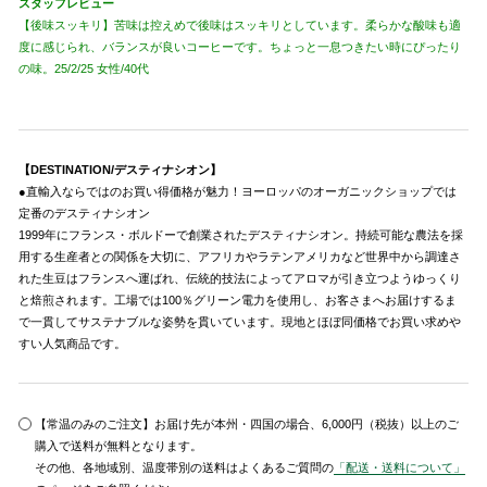
スタッフレビュー
【後味スッキリ】苦味は控えめで後味はスッキリとしています。柔らかな酸味も適
度に感じられ、バランスが良いコーヒーです。ちょっと一息つきたい時にぴったり
の味。25/2/25 女性/40代
【DESTINATION/デスティナシオン】
●直輸入ならではのお買い得価格が魅力！ヨーロッパのオーガニックショップでは
定番のデスティナシオン
1999年にフランス・ボルドーで創業されたデスティナシオン。持続可能な農法を採
用する生産者との関係を大切に、アフリカやラテンアメリカなど世界中から調達さ
れた生豆はフランスへ運ばれ、伝統的技法によってアロマが引き立つようゆっくり
と焙煎されます。工場では100％グリーン電力を使用し、お客さまへお届けするま
で一貫してサステナブルな姿勢を貫いています。現地とほぼ同価格でお買い求めや
すい人気商品です。
【常温のみのご注文】お届け先が本州・四国の場合、6,000円（税抜）以上のご
購入で送料が無料となります。
その他、各地域別、温度帯別の送料はよくあるご質問の
「配送・送料について」