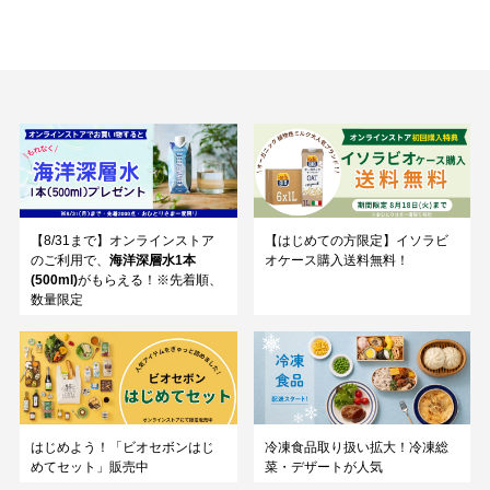
【8/31まで】オンラインストア
【はじめての方限定】イソラビ
のご利用で、
海洋深層水1本
オケース購入送料無料！
(500ml)
がもらえる！※先着順、
数量限定
はじめよう！「ビオセボンはじ
冷凍食品取り扱い拡大！冷凍総
めてセット」販売中
菜・デザートが人気