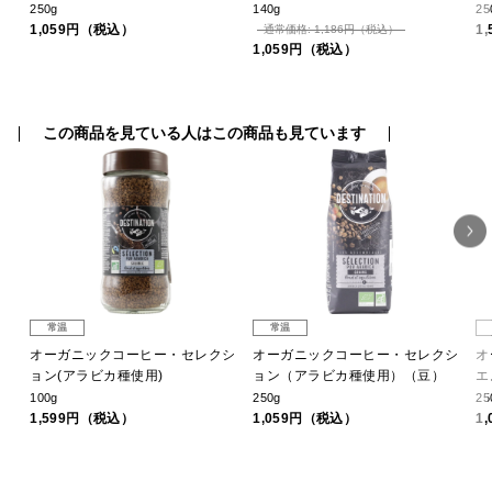
250g
140g
2
1,059円（税込）
1
通常価格: 1,186円（税込）
1,059円（税込）
この商品を見ている人はこの商品も見ています
常温
常温
・
オーガニックコーヒー・セレクシ
オーガニックコーヒー・セレクシ
オ
ョン(アラビカ種使用)
ョン（アラビカ種使用）（豆）
エ
100g
250g
25
1,599円（税込）
1,059円（税込）
1