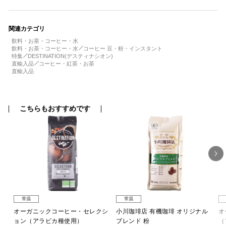
関連カテゴリ
飲料・お茶・コーヒー・水
飲料・お茶・コーヒー・水
コーヒー 豆・粉・インスタント
特集
DESTINATION(デスティナシオン)
直輸入品
コーヒー・紅茶・お茶
直輸入品
こちらもおすすめです
常温
常温
ビ
オーガニックコーヒー・セレクシ
小川珈琲店 有機珈琲 オリジナル
オ
ョン（アラビカ種使用）
ブレンド 粉
（