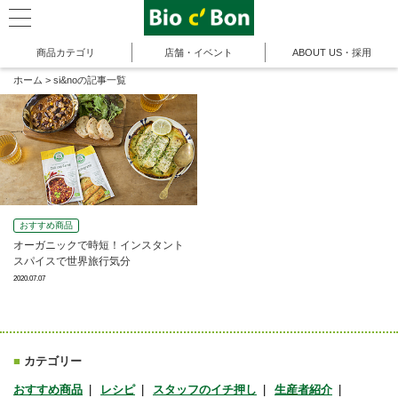
商品カテゴリ
店舗・イベント
ABOUT US・採用
ホーム
>
si&noの記事一覧
おすすめ商品
オーガニックで時短！インスタント
スパイスで世界旅行気分
2020.07.07
■
カテゴリー
おすすめ商品
レシピ
スタッフのイチ押し
生産者紹介