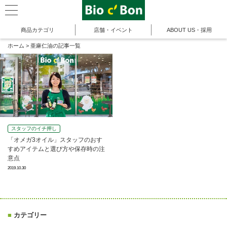
商品カテゴリ
店舗・イベント
ABOUT US・採用
ホーム
>
亜麻仁油の記事一覧
スタッフのイチ押し
「オメガ3オイル」スタッフのおす
すめアイテムと選び方や保存時の注
意点
2019.10.30
■
カテゴリー