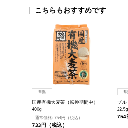
こちらもおすすめです
常温
常
AL）〈冷蔵〉
国産有機大麦茶（転換期間中）
ブル
400g
22.5
75
通常価格: 754円（税込）
733円（税込）