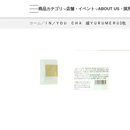
商品カテゴリ
店舗・
イベント
ABOUT US・
採
ホーム
ＩＮ／ＹＯＵ ＣＨＡ 緩ＹＵＲＵＭＥＲＵ1包