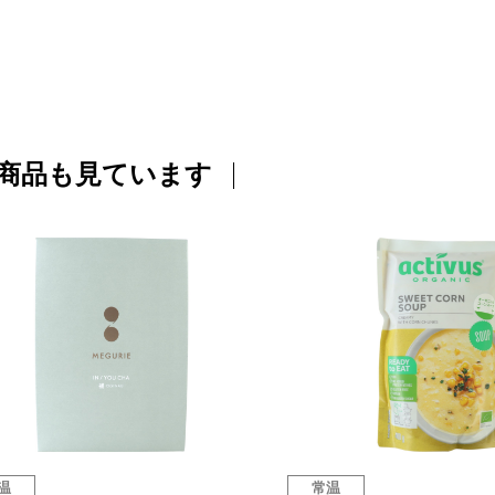
商品も見ています
温
常温