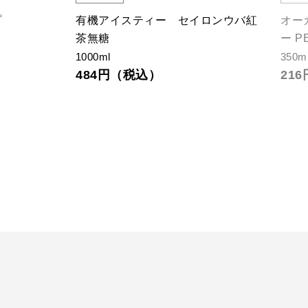
プ
有機アイスティー セイロンウバ紅
オー
茶無糖
ー P
1000ml
350m
484円（税込）
21