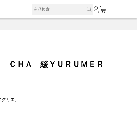
0
Ｕ ＣＨＡ 緩ＹＵＲＵＭＥＲ
(メグリエ）