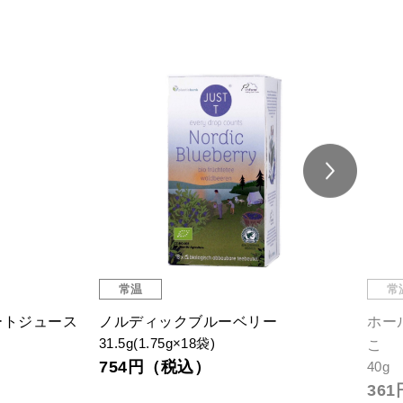
常温
常
ートジュース
ノルディックブルーベリー
ホー
31.5g(1.75g×18袋)
こ
754円（税込）
40g
36