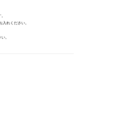
す。
お入れください。
さい。