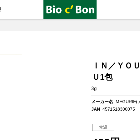
用
ＩＮ／ＹＯ
Ｕ1包
3g
メーカー名
MEGURIE
JAN
4571518300075
常温