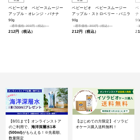
常温
常温
イ
ベビービオ ベビースムージー
ベビービオ ベビースムージー
ベ
アップル・オレンジ・バナナ
アップル・ストロベリー・バニラ
ナ
90g
90g
90
通常価格: 303円（税込）
通常価格: 303円（税込）
212円（税込）
212円（税込）
2
【8/31まで】オンラインストア
【はじめての方限定】イソラビ
のご利用で、
海洋深層水1本
オケース購入送料無料！
(500ml)
がもらえる！※先着順、
数量限定