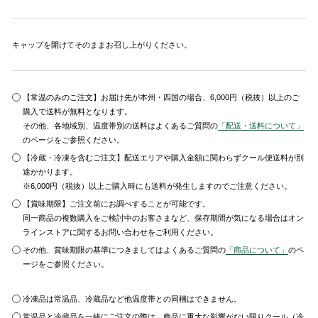
キャップを開けてそのままお召し上がりください。
【常温のみのご注文】お届け先が本州・四国の場合、6,000円（税抜）以上のご
購入で送料が無料となります。
その他、各地域別、温度帯別の送料はよくあるご質問の
「配送・送料について」
のページをご参照ください。
【冷蔵・冷凍を含むご注文】配送エリアや購入金額に関わらずクール便送料が別
途かかります。
※6,000円（税抜）以上ご購入時にも送料が発生しますのでご注意ください。
【賞味期限】ご注文前にお調べすることが可能です。
同一商品の複数購入をご検討中のお客さまなど、保存期間が気になる場合はオン
ラインストアに関するお問い合わせをご利用ください。
その他、賞味期限の基準につきましてはよくあるご質問の
「商品について」
のペ
ージをご参照ください。
冷凍品は常温品、冷蔵品など他温度帯との同梱はできません。
常温品と冷蔵品を一緒にご注文の際は、商品に重大な影響がない限りクール（冷