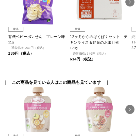
常温
常温
ベビ
有機ベビーポンせん プレーン味
12ヶ月からのぱくぱくセット チ
純
11g
キンライス＆野菜のお出汁煮
1
3
通常価格: 249円（税込）
170g
236円（税込）
通常価格: 646円（税込）
614円（税込）
この商品を見ている人はこの商品も見ています