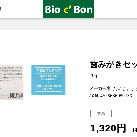
用
歯みがきセ
20g
メーカー名
だいじょう
JAN
4528636980733
常温
1,320円
（