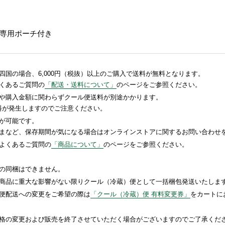
専用ポーチ付き
国の場合、6,000円（税抜）以上のご購入で送料が無料となります。
くあるご質問の
「配送・送料について」
のページをご参照ください。
や購入金額に関わらずクール便送料が別途かかります。
送料が発生しますのでご注意ください。
が可能です。
まなど、保存期間が気になる場合はオンラインストアに関するお問い合わせ
よくあるご質問の
「商品について」
のページをご参照ください。
の同梱はできません。
商品に重大な影響がない限りクール（冷蔵）便として一括梱包発送いたしま
便配送への変更をご希望の際は
「クール（冷蔵）便 有料変更券」
をカートに
格の変更および販売を終了させていただく場合がございますのでご了承くだ