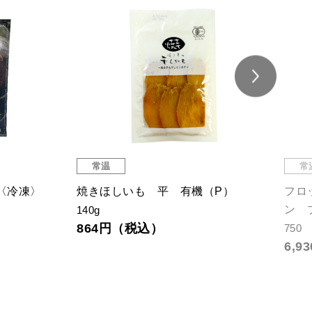
常温
常
〈冷凍〉
焼きほしいも 平 有機（P）
フロ
ン 
140g
864円（税込）
750
6,