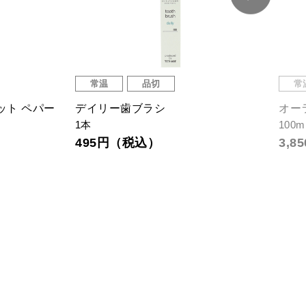
常温
品切
常
ット ペパー
デイリー歯ブラシ
オー
1本
100m
495円（税込）
3,