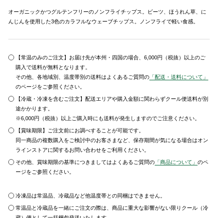
オーガニックかつグルテンフリーのノンフライチップス。ビーツ、ほうれん草、に
んじんを使用した3色のカラフルなウェーブチップス。ノンフライで軽い食感。
【常温のみのご注文】お届け先が本州・四国の場合、6,000円（税抜）以上のご
購入で送料が無料となります。
その他、各地域別、温度帯別の送料はよくあるご質問の
「配送・送料について」
のページをご参照ください。
【冷蔵・冷凍を含むご注文】配送エリアや購入金額に関わらずクール便送料が別
途かかります。
※6,000円（税抜）以上ご購入時にも送料が発生しますのでご注意ください。
【賞味期限】ご注文前にお調べすることが可能です。
同一商品の複数購入をご検討中のお客さまなど、保存期間が気になる場合はオン
ラインストアに関するお問い合わせをご利用ください。
その他、賞味期限の基準につきましてはよくあるご質問の
「商品について」
のペ
ージをご参照ください。
冷凍品は常温品、冷蔵品など他温度帯との同梱はできません。
常温品と冷蔵品を一緒にご注文の際は、商品に重大な影響がない限りクール（冷
蔵）便として一括梱包発送いたします。