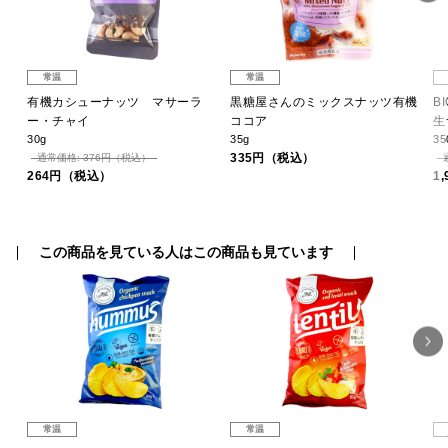
常温
常温
＆ハ
有機カシューナッツ マサーラ
黒糖屋さんのミックスナッツ有機
B
ー・チャイ
ココア
生
30g
35g
35
335円（税込）
通常価格: 376円（税込）
264円（税込）
1
この商品を見ている人はこの商品も見ています
常温
常温