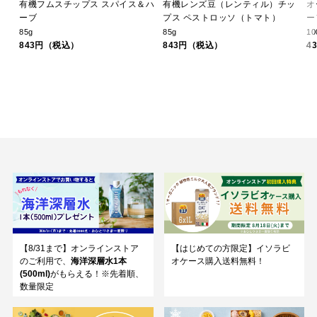
有機フムスチップス スパイス＆ハ
有機レンズ豆（レンティル）チッ
オ
ーブ
プス ペストロッソ（トマト）
ー
85g
85g
10
843円（税込）
843円（税込）
4
【8/31まで】オンラインストア
【はじめての方限定】イソラビ
のご利用で、
海洋深層水1本
オケース購入送料無料！
(500ml)
がもらえる！※先着順、
数量限定