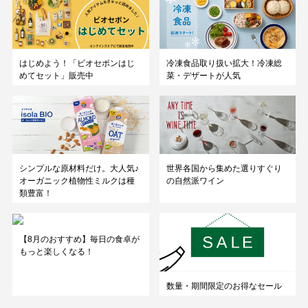
はじめよう！「ビオセボンはじ
冷凍食品取り扱い拡大！冷凍総
めてセット」販売中
菜・デザートが人気
シンプルな原材料だけ。大人気♪
世界各国から集めた選りすぐり
オーガニック植物性ミルクは種
の自然派ワイン
類豊富！
【8月のおすすめ】毎日の食卓が
もっと楽しくなる！
数量・期間限定のお得なセール