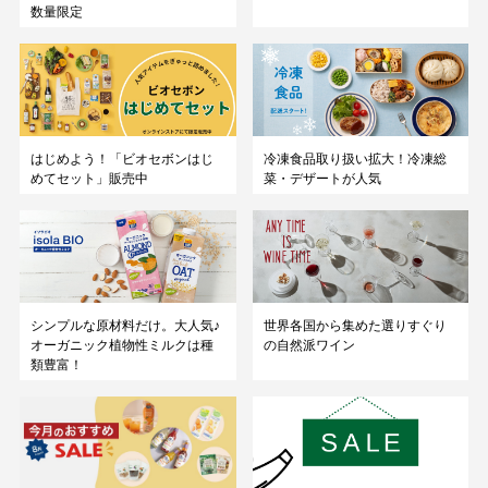
数量限定
はじめよう！「ビオセボンはじ
冷凍食品取り扱い拡大！冷凍総
めてセット」販売中
菜・デザートが人気
シンプルな原材料だけ。大人気♪
世界各国から集めた選りすぐり
オーガニック植物性ミルクは種
の自然派ワイン
類豊富！