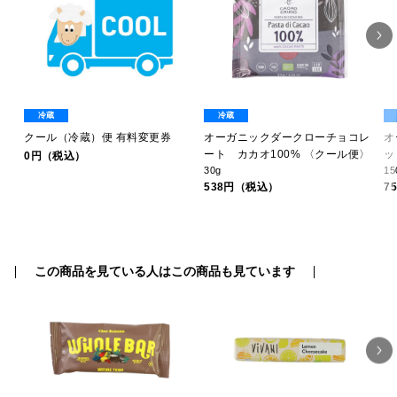
冷蔵
冷蔵
ラク
クール（冷蔵）便 有料変更券
オーガニックダークローチョコレ
オ
ル
ート カカオ100% 〈クール便〉
ッ
0円（税込）
30g
15
538円（税込）
7
この商品を見ている人はこの商品も見ています