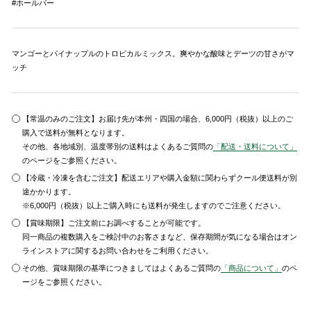
#ホールバー
マンゴーとパイナップルのトロピカルミックス。爽やかな酸味とデーツの甘さがマ
ッチ
【常温のみのご注文】お届け先が本州・四国の場合、6,000円（税抜）以上のご
購入で送料が無料となります。
その他、各地域別、温度帯別の送料はよくあるご質問の
「配送・送料について」
のページをご参照ください。
【冷蔵・冷凍を含むご注文】配送エリアや購入金額に関わらずクール便送料が別
途かかります。
※6,000円（税抜）以上ご購入時にも送料が発生しますのでご注意ください。
【賞味期限】ご注文前にお調べすることが可能です。
同一商品の複数購入をご検討中のお客さまなど、保存期間が気になる場合はオン
ラインストアに関するお問い合わせをご利用ください。
その他、賞味期限の基準につきましてはよくあるご質問の
「商品について」
のペ
ージをご参照ください。