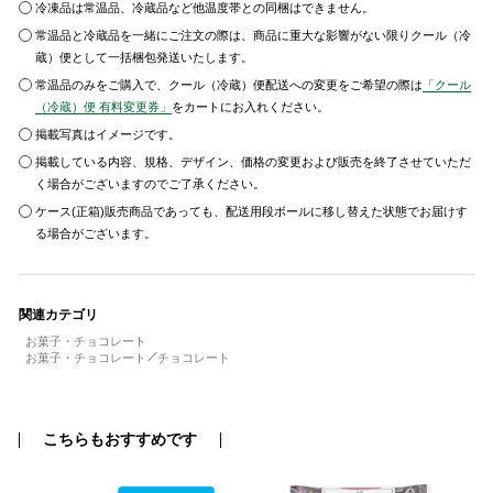
冷凍品は常温品、冷蔵品など他温度帯との同梱はできません。
常温品と冷蔵品を一緒にご注文の際は、商品に重大な影響がない限りクール（冷
蔵）便として一括梱包発送いたします。
常温品のみをご購入で、クール（冷蔵）便配送への変更をご希望の際は
「クール
（冷蔵）便 有料変更券」
をカートにお入れください。
掲載写真はイメージです。
掲載している内容、規格、デザイン、価格の変更および販売を終了させていただ
く場合がございますのでご了承ください。
ケース(正箱)販売商品であっても、配送用段ボールに移し替えた状態でお届けす
る場合がございます。
関連カテゴリ
お菓子・チョコレート
お菓子・チョコレート
チョコレート
こちらもおすすめです