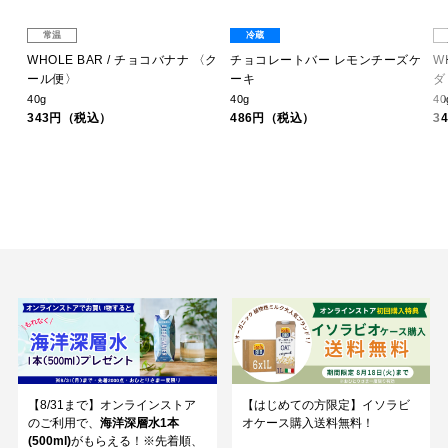
常温
冷蔵
オ
WHOLE BAR / チョコバナナ 〈ク
チョコレートバー レモンチーズケ
W
ール便〉
ーキ
ダ
40g
40g
40
343円（税込）
486円（税込）
3
【8/31まで】オンラインストア
【はじめての方限定】イソラビ
のご利用で、
海洋深層水1本
オケース購入送料無料！
(500ml)
がもらえる！※先着順、