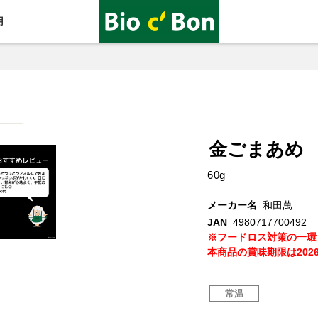
用
金ごまあめ
60g
メーカー名
和田萬
JAN
4980717700492
※フードロス対策の一環
本商品の賞味期限は202
常温