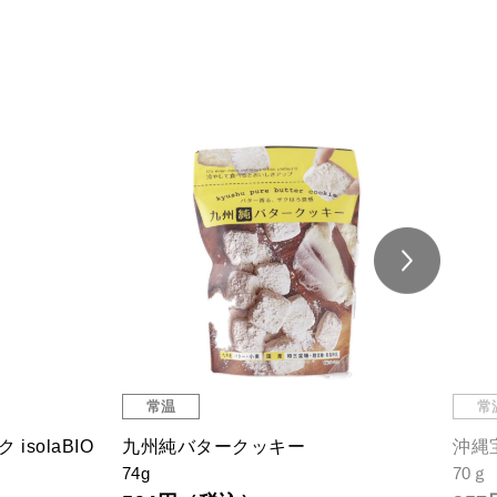
常温
常
solaBIO
九州純バタークッキー
沖縄
74g
70ｇ