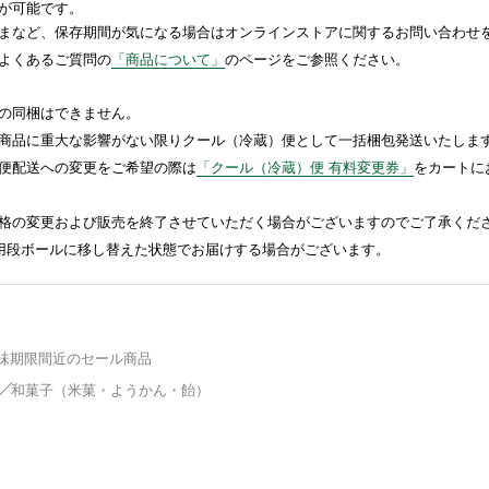
が可能です。
まなど、保存期間が気になる場合はオンラインストアに関するお問い合わせ
よくあるご質問の
「商品について」
のページをご参照ください。
の同梱はできません。
商品に重大な影響がない限りクール（冷蔵）便として一括梱包発送いたしま
便配送への変更をご希望の際は
「クール（冷蔵）便 有料変更券」
をカートに
格の変更および販売を終了させていただく場合がございますのでご了承くだ
送用段ボールに移し替えた状態でお届けする場合がございます。
味期限間近のセール商品
和菓子（米菓・ようかん・飴）