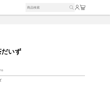
0
茶だいず
ns
ズ