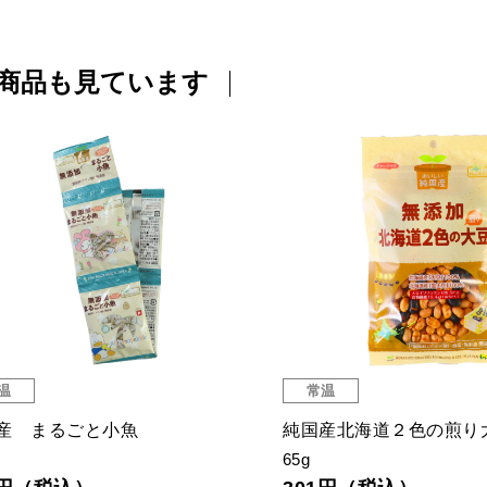
商品も見ています
温
常温
産 まるごと小魚
純国産北海道２色の煎り
65g