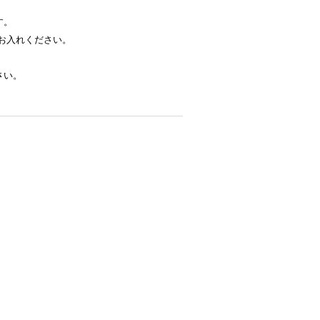
す。
お入れください。
さい。