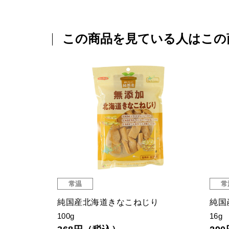
この商品を見ている人はこの
常温
常
ジ
純国産北海道きなこねじり
純国
100g
16g