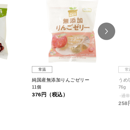
常温
常
純国産無添加りんごゼリー
うめ
11個
76g
376円（税込）
通常
25