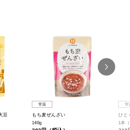
常温
常
大豆
もち麦ぜんざい
ひと
140g
1本（