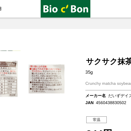
用
サクサク抹
35g
Crunchy matcha soybea
メーカー名
だいずデイ
JAN
4560438830502
常温