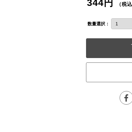
344円
（税
数量選択：