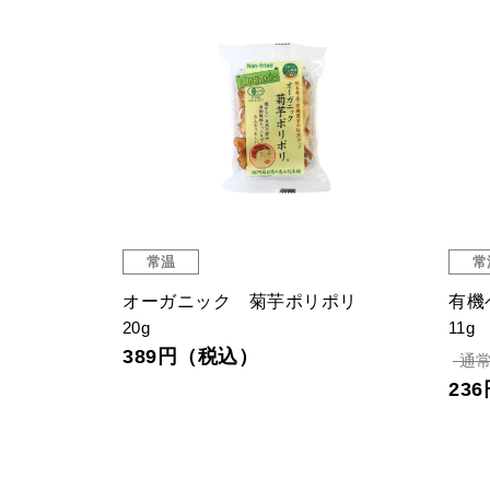
常温
常
オーガニック 菊芋ポリポリ
有機
20g
11g
389円（税込）
通常
23