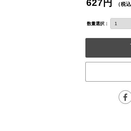
627円
（税
数量選択：