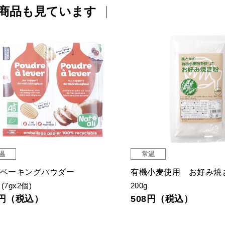
商品も見ています
温
常温
 ベーキングパウダー
有機小麦使用 お好み焼
(7gx2個)
200g
4円（税込）
508円（税込）