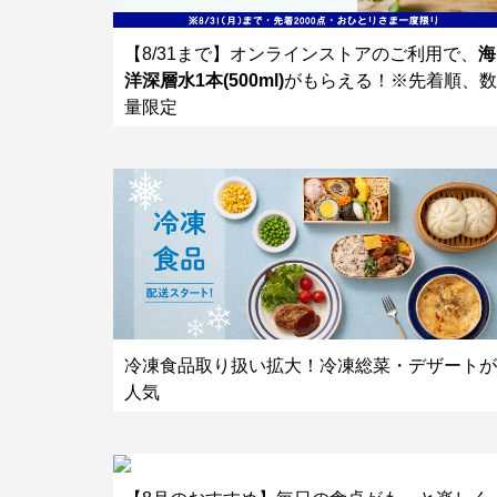
【8/31まで】オンラインストアのご利用で、
海
洋深層水1本(500ml)
がもらえる！※先着順、数
量限定
冷凍食品取り扱い拡大！冷凍総菜・デザートが
人気