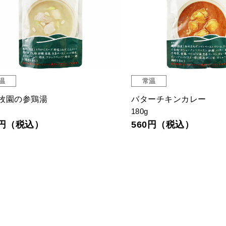
温
常温
牧園の参鶏湯
バターチキンカレー
180g
3円（税込）
560円（税込）