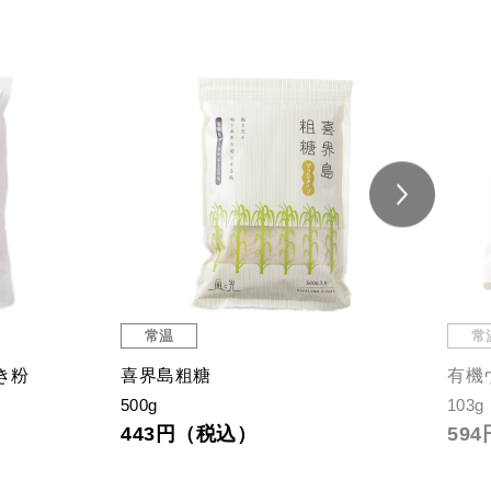
常温
常
き粉
喜界島粗糖
有機
500g
103g
443円（税込）
59