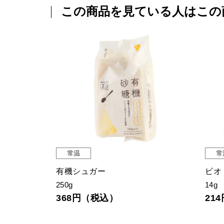
この商品を見ている人はこの
常温
常
有機シュガー
ビオ
250g
14g 
368円（税込）
21