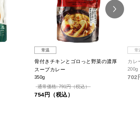
常温
常
骨付きチキンとゴロっと野菜の濃厚
カレ
200g
スープカレー
70
350g
通常価格: 791円（税込）
754円（税込）