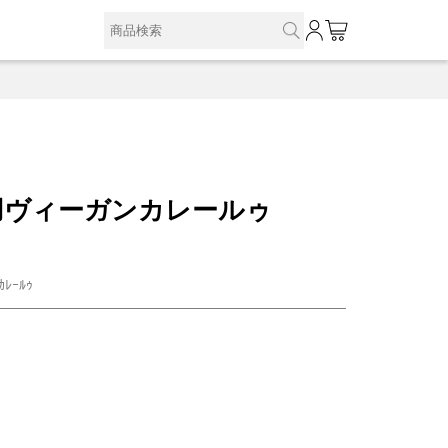
0
用ヴィーガンカレールゥ
ｶﾚｰﾙｩ