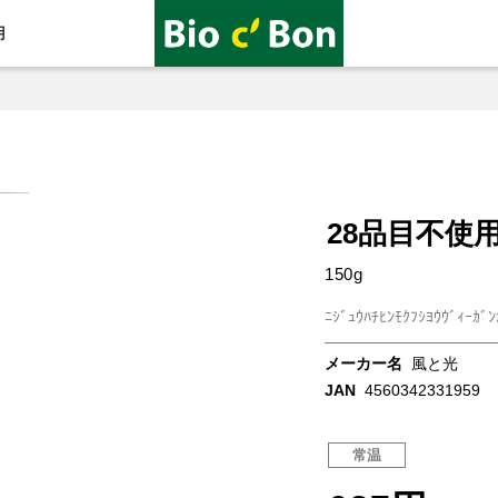
用
28品目不使
150g
ﾆｼﾞｭｳﾊﾁﾋﾝﾓｸﾌｼﾖｳｳﾞｨｰｶﾞﾝ
メーカー名
風と光
JAN
4560342331959
常温