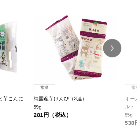
常温
常
と芋こんに
純国産芋けんぴ（3連）
オー
ルト
59g
281円（税込）
85g
53