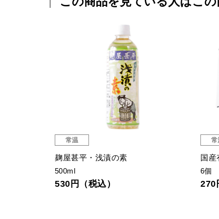
この商品を見ている人はこの
常温
常
麹屋甚平・浅漬の素
国産
500ml
6個
530円（税込）
27