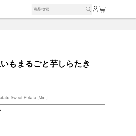
0
生いもまるごと芋しらたき
otato Sweet Potato [Mini]
フ