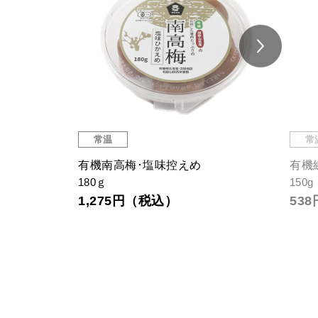
常温
常
有機南高梅･塩味控えめ
有機
180ｇ
150g
1,275円（税込）
53