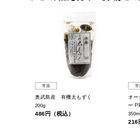
常温
常
プレーン
奥武島産 有機太もずく
オー
ー P
200g
486円（税込）
350m
21