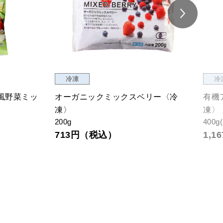
冷凍
冷
風野菜ミッ
オーガニックミックスベリー〈冷
有機
凍〉
凍〉
200g
400g
713円（税込）
1,