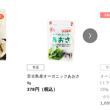
SA
常温
常
宮古島産オーガニックあおさ
オー
(ミラ
8g
378円（税込）
230g
通常
1,