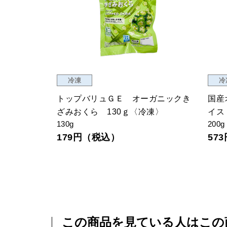
冷凍
冷
ー〈冷凍〉
トップバリュＧＥ オーガニックき
国産
ざみおくら 130ｇ〈冷凍〉
イス
130g
200g
179円（税込）
57
この商品を見ている人はこの