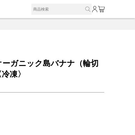
0
オーガニック島バナナ（輪切
〈冷凍〉