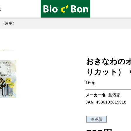
用
）〈冷凍〉
おきなわの
りカット）
160g
メーカー名
島酒家
JAN
4580193819918
冷凍便