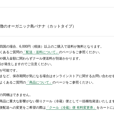
徴のオーガニック島バナナ（カットタイプ）
国の場合、6,000円（税抜）以上のご購入で送料が無料となります。
くあるご質問の
「配送・送料について」
のページをご参照ください。
や購入金額に関わらずクール便送料が別途かかります。
送料が発生しますのでご注意ください。
が可能です。
まなど、保存期間が気になる場合はオンラインストアに関するお問い合わせ
よくあるご質問の
「商品について」
のページをご参照ください。
の同梱はできません。
商品に重大な影響がない限りクール（冷蔵）便として一括梱包発送いたしま
便配送への変更をご希望の際は
「クール（冷蔵）便 有料変更券」
をカートに