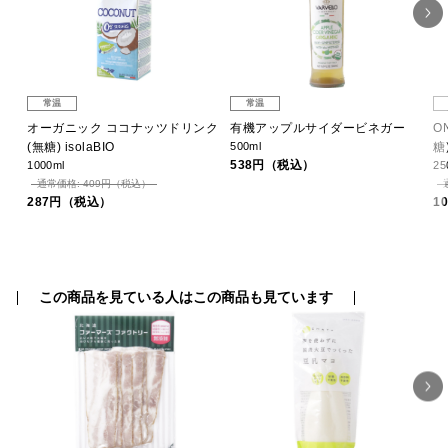
常温
常温
ー
オーガニック ココナッツドリンク
有機アップルサイダービネガー
O
(無糖) isolaBIO
500ml
糖)
538円（税込）
1000ml
25
通常価格: 409円（税込）
287円（税込）
1
この商品を見ている人はこの商品も見ています