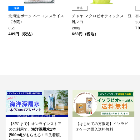
冷蔵
常温
ン＆
北海道ポーク ベーコンスライス
チャヤ マクロビオティックス 豆
有
〈冷蔵〉
乳マヨ
30
7
65g
200g
409円（税込）
668円（税込）
【8/31まで】オンラインストア
【はじめての方限定】イソラビ
のご利用で、
海洋深層水1本
オケース購入送料無料！
(500ml)
がもらえる！※先着順、