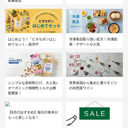
数量限定
はじめよう！「ビオセボンはじ
冷凍食品取り扱い拡大！冷凍総
めてセット」販売中
菜・デザートが人気
シンプルな原材料だけ。大人気♪
世界各国から集めた選りすぐり
オーガニック植物性ミルクは種
の自然派ワイン
類豊富！
【8月のおすすめ】毎日の食卓が
もっと楽しくなる！