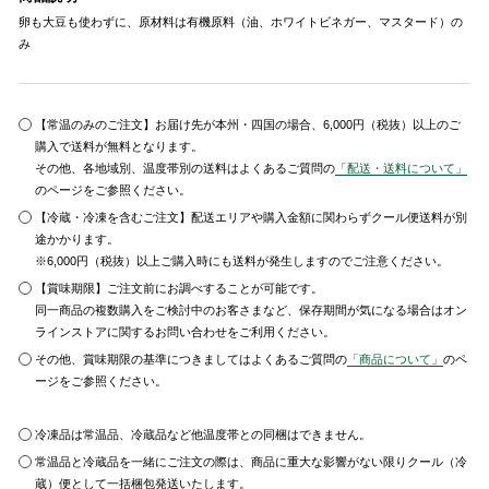
卵も大豆も使わずに、原材料は有機原料（油、ホワイトビネガー、マスタード）の
み
【常温のみのご注文】お届け先が本州・四国の場合、6,000円（税抜）以上のご
購入で送料が無料となります。
その他、各地域別、温度帯別の送料はよくあるご質問の
「配送・送料について」
のページをご参照ください。
【冷蔵・冷凍を含むご注文】配送エリアや購入金額に関わらずクール便送料が別
途かかります。
※6,000円（税抜）以上ご購入時にも送料が発生しますのでご注意ください。
【賞味期限】ご注文前にお調べすることが可能です。
同一商品の複数購入をご検討中のお客さまなど、保存期間が気になる場合はオン
ラインストアに関するお問い合わせをご利用ください。
その他、賞味期限の基準につきましてはよくあるご質問の
「商品について」
のペ
ージをご参照ください。
冷凍品は常温品、冷蔵品など他温度帯との同梱はできません。
常温品と冷蔵品を一緒にご注文の際は、商品に重大な影響がない限りクール（冷
蔵）便として一括梱包発送いたします。