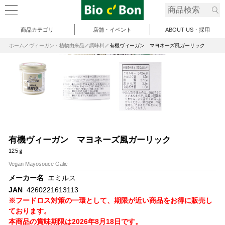
商品カテゴリ
店舗・イベント
ABOUT US・採用
ホーム
ヴィーガン・植物由来品
調味料
有機ヴィーガン マヨネーズ風ガーリック
有機ヴィーガン マヨネーズ風ガーリック
125ｇ
Vegan Mayosouce Galic
メーカー名
エミルス
JAN
4260221613113
※フードロス対策の一環として、期限が近い商品をお得に販売し
ております。
本商品の賞味期限は2026年8月18日です。