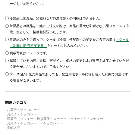
ージをご参照ください。
冷凍品は常温品、冷蔵品など他温度帯との同梱はできません。
常温品と冷蔵品を一緒にご注文の際は、商品に重大な影響がない限りクール（冷
蔵）便として一括梱包発送いたします。
常温品のみをご購入で、クール（冷蔵）便配送への変更をご希望の際は
「クール
（冷蔵）便 有料変更券」
をカートにお入れください。
掲載写真はイメージです。
掲載している内容、規格、デザイン、価格の変更および販売を終了させていただ
く場合がございますのでご了承ください。
ケース(正箱)販売商品であっても、配送用段ボールに移し替えた状態でお届けす
る場合がございます。
関連カテゴリ
お菓子・チョコレート
お菓子・チョコレート
洋菓子（クッキー・焼き菓子・スナック・ゼリー・キャンディー）
お菓子・チョコレート
チョコレート
直輸入品