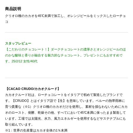
商品説明
クリオロ種のカカオを45℃未満で加工し、オレンジピールをミックスしたローチョ
コ
スタッフレビュー
【こだわりのチョコレート！】ダークチョコレートの濃厚さとオレンジピールのほ
のかな酸味と香りが融合する魅力的なチョコレート。プレゼントにもおすすめで
す。25/2/12 女性/40代
【CACAO CRUDO/カカオクルード】
カカオクルード社は、ローチョコレートをイタリアで初めて製造したブランドで
す。【CRUDO】とはイタリア語で【生】を意味しています。ペルーの熱帯雨林に
育つ貴重な（※1）クリオロ種のカカオだけを使用し、素材を損なわないためにカカ
オのロースト、発酵、乾燥その他、すべてにおいて45℃未満に保ったまま製造して
います。工場では太陽光、水力、風力エネルギーを使用するなどサステナブルにも
取り組んでいます。
※1：世界の生産量はカカオ全体の1％未満