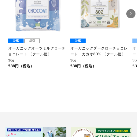
冷蔵
品切
冷蔵
ヒ
オーガニックオーツミルクローチ
オーガニックダークローチョコレ
オ
〈ク
ョコレート 〈クール便〉
ート カカオ80% 〈クール便〉
ー
30g
30g
30
538円（税込）
538円（税込）
5