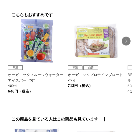
こちらもおすすめです
常温
常温
品切
オーガニックフルーツウォーター
オーガニックプロテインブロート
B
アイスバー（紫）
250g
ル
713円（税込）
400ml
52
646円（税込）
4
この商品を見ている人はこの商品も見ています