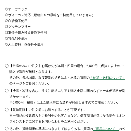
◎オーガニック
◎ヴィーガン対応（動物由来の原料を一切使用していません）
◎白砂糖不使用
◎グルテンフリー
◎遺伝子組み換え作物不使用
◎乳化剤不使用
◎人工香料、保存料不使用
【常温のみのご注文】お届け先が本州・四国の場合、6,000円（税抜）以上のご
購入で送料が無料となります。
その他、各地域別、温度帯別の送料はよくあるご質問の
「配送・送料について」
のページをご参照ください。
【冷蔵・冷凍を含むご注文】配送エリアや購入金額に関わらずクール便送料が別
途かかります。
※6,000円（税抜）以上ご購入時にも送料が発生しますのでご注意ください。
【賞味期限】ご注文前にお調べすることが可能です。
同一商品の複数購入をご検討中のお客さまなど、保存期間が気になる場合はオン
ラインストアに関するお問い合わせをご利用ください。
その他、賞味期限の基準につきましてはよくあるご質問の
「商品について」
のペ