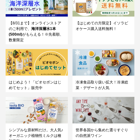
【8/31まで】オンラインストア
【はじめての方限定】イソラビ
のご利用で、
海洋深層水1本
オケース購入送料無料！
(500ml)
がもらえる！※先着順、
数量限定
はじめよう！「ビオセボンはじ
冷凍食品取り扱い拡大！冷凍総
めてセット」販売中
菜・デザートが人気
シンプルな原材料だけ。大人気♪
世界各国から集めた選りすぐり
オーガニック植物性ミルクは種
の自然派ワイン