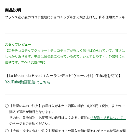
商品説明
フランス産小麦のココア生地にチョコチップを加え焼き上げた、卵不使用のクッキ
ー
スタッフレビュー
【定番チョコチップクッキー】チョコチップが程よく散りばめられていて、甘さは
しっかりあります。中身は個包装になっているので、シェアしやすく、外出時にも
便利です。25/2/7 女性/20代
【Le Moulin du Pivert（ムーランデュピヴェール社）生産地を訪問】
YouTube動画配信はこちら
【常温のみのご注文】お届け先が本州・四国の場合、6,000円（税抜）以上のご
購入で送料が無料となります。
その他、各地域別、温度帯別の送料はよくあるご質問の
「配送・送料について」
のページをご参照ください。
【冷蔵・冷凍を含むご注文】配送エリアや購入金額に関わらずクール便送料が別