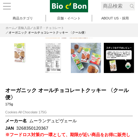
商品カテゴリ
店舗・イベント
ABOUT US・採用
ホーム
直輸入品
お菓子・チョコレート
オーガニック オールチョコレートクッキー 〈クール便〉
オーガニック オールチョコレートクッキー 〈クール
便〉
175g
Cookies All Chocolate 175G
メーカー名
ムーランデュピヴェール
JAN
3268350120367
※フードロス対策の一環として、期限が近い商品をお得に販売し