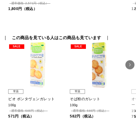
通常価格: 2,571円（税込）
1,800円（税込）
1
この商品を見ている人はこの商品も見ています
SALE
SALE
常温
常温
ビオ ポンタヴェンガレット
そば粉のガレット
オ
ー
100g
100g
通常価格: 646円（税込）
通常価格: 646円（税込）
15
571円（税込）
582円（税込）
7