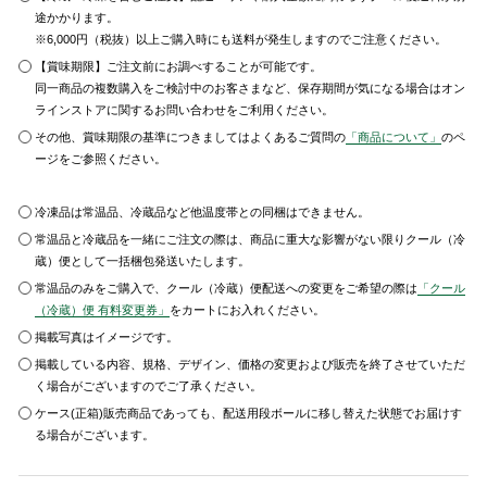
途かかります。
※6,000円（税抜）以上ご購入時にも送料が発生しますのでご注意ください。
【賞味期限】ご注文前にお調べすることが可能です。
同一商品の複数購入をご検討中のお客さまなど、保存期間が気になる場合はオン
ラインストアに関するお問い合わせをご利用ください。
その他、賞味期限の基準につきましてはよくあるご質問の
「商品について」
のペ
ージをご参照ください。
冷凍品は常温品、冷蔵品など他温度帯との同梱はできません。
常温品と冷蔵品を一緒にご注文の際は、商品に重大な影響がない限りクール（冷
蔵）便として一括梱包発送いたします。
常温品のみをご購入で、クール（冷蔵）便配送への変更をご希望の際は
「クール
（冷蔵）便 有料変更券」
をカートにお入れください。
掲載写真はイメージです。
掲載している内容、規格、デザイン、価格の変更および販売を終了させていただ
く場合がございますのでご了承ください。
ケース(正箱)販売商品であっても、配送用段ボールに移し替えた状態でお届けす
る場合がございます。