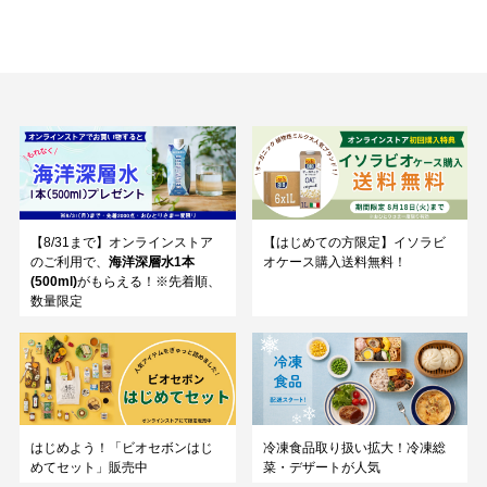
【8/31まで】オンラインストア
【はじめての方限定】イソラビ
のご利用で、
海洋深層水1本
オケース購入送料無料！
(500ml)
がもらえる！※先着順、
数量限定
はじめよう！「ビオセボンはじ
冷凍食品取り扱い拡大！冷凍総
めてセット」販売中
菜・デザートが人気