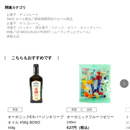
関連カテゴリ
お菓子・チョコレート
SALE セール商品
賞味期限間近のセール商品
お菓子・チョコレート
洋菓子（クッキー・焼き菓子・スナック・ゼリー・キャンディー）
特集
LE MOULIN DU PIVERT（ムーランデュピヴェール）
直輸入品
こちらもおすすめです
常温
常温
品切
ク
オーガニックEXバージンオリーブ
オーガニックフルーツゼリー
オ
オイル 458g BONO
240ml
ゼ
627円（税込）
458g
25