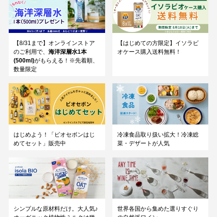
【8/31まで】オンラインストア
【はじめての方限定】イソラビ
のご利用で、
海洋深層水1本
オケース購入送料無料！
(500ml)
がもらえる！※先着順、
数量限定
はじめよう！「ビオセボンはじ
冷凍食品取り扱い拡大！冷凍総
めてセット」販売中
菜・デザートが人気
シンプルな原材料だけ。大人気♪
世界各国から集めた選りすぐり