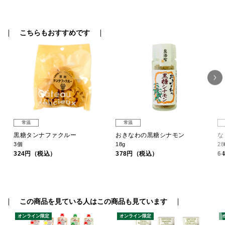
こちらもおすすめです
常温
常温
黒糖タンナファクルー
おきなわの黒糖シナモン
な
3個
18g
2
324円（税込）
378円（税込）
6
この商品を見ている人はこの商品も見ています
オンライン限定
オンライン限定