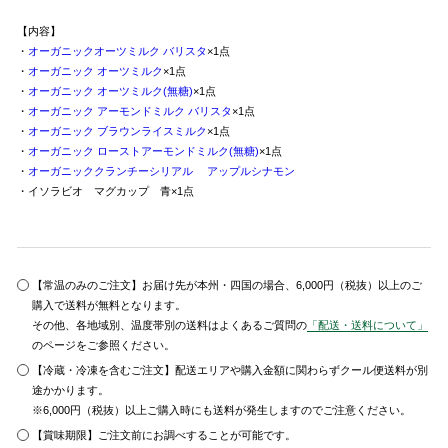
【内容】
・
オーガニックオーツミルク バリスタ
×1点
・
オーガニック オーツミルク
×1点
・
オーガニック オーツミルク(無糖)
×1点
・
オーガニック アーモンドミルク バリスタ
×1点
・
オーガニック ブラウンライスミルク
×1点
・
オーガニック ローストアーモンドミルク(無糖)
×1点
・
オーガニッククランチーシリアル アップルシナモン
・イソラビオ マグカップ 青
×1点
【常温のみのご注文】お届け先が本州・四国の場合、6,000円（税抜）以上のご
購入で送料が無料となります。
その他、各地域別、温度帯別の送料はよくあるご質問の
「配送・送料について」
のページをご参照ください。
【冷蔵・冷凍を含むご注文】配送エリアや購入金額に関わらずクール便送料が別
途かかります。
※6,000円（税抜）以上ご購入時にも送料が発生しますのでご注意ください。
【賞味期限】ご注文前にお調べすることが可能です。