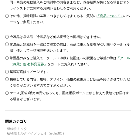
同一商品の複数購入をご検討中のお客さまなど、保存期間が気になる場合はオン
ラインストアに関するお問い合わせをご利用ください。
その他、賞味期限の基準につきましてはよくあるご質問の
「商品について」
のペ
ージをご参照ください。
冷凍品は常温品、冷蔵品など他温度帯との同梱はできません。
常温品と冷蔵品を一緒にご注文の際は、商品に重大な影響がない限りクール（冷
蔵）便として一括梱包発送いたします。
常温品のみをご購入で、クール（冷蔵）便配送への変更をご希望の際は
「クール
（冷蔵）便 有料変更券」
をカートにお入れください。
掲載写真はイメージです。
掲載している内容、規格、デザイン、価格の変更および販売を終了させていただ
く場合がございますのでご了承ください。
ケース(正箱)販売商品であっても、配送用段ボールに移し替えた状態でお届けす
る場合がございます。
関連カテゴリ
植物性ミルク
植物性ミルク
イソラビオ（isolaBIO）