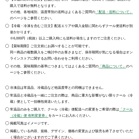
購入で送料が無料となります。
その他、各地域別、温度帯別の送料はよくあるご質問の
「配送・送料について」
のページをご参照ください。
【冷蔵・冷凍を含むご注文】配送エリアや購入金額に関わらずクール便送料が別
途かかります。
※6,000円（税抜）以上ご購入時にも送料が発生しますのでご注意ください。
【賞味期限】ご注文前にお調べすることが可能です。
同一商品の複数購入をご検討中のお客さまなど、保存期間が気になる場合はオン
ラインストアに関するお問い合わせをご利用ください。
その他、賞味期限の基準につきましてはよくあるご質問の
「商品について」
のペ
ージをご参照ください。
冷凍品は常温品、冷蔵品など他温度帯との同梱はできません。
常温品と冷蔵品を一緒にご注文の際は、商品に重大な影響がない限りクール（冷
蔵）便として一括梱包発送いたします。
常温品のみをご購入で、クール（冷蔵）便配送への変更をご希望の際は
「クール
（冷蔵）便 有料変更券」
をカートにお入れください。
掲載写真はイメージです。
掲載している内容、規格、デザイン、価格の変更および販売を終了させていただ
く場合がございますのでご了承ください。