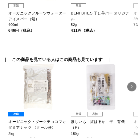
常温
常温
オーガニックフルーツウォーター
BENI BITES 干し芋バー オリジナ
オ
アイスバー（紫）
ル
25
7
400ml
52g
646円（税込）
411円（税込）
この商品を見ている人はこの商品も見ています
冷蔵
常温
品切
オーガニック・ダークチョコマカ
ほしいも 紅はるか 平 有機
オ
ダミアナッツ 〈クール便〉
（P）
（
2kg
150g
2k