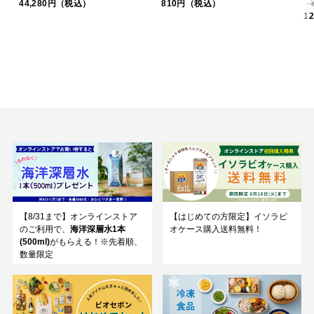
44,280円（税込）
810円（税込）
1
【8/31まで】オンラインストア
【はじめての方限定】イソラビ
のご利用で、
海洋深層水1本
オケース購入送料無料！
(500ml)
がもらえる！※先着順、
数量限定