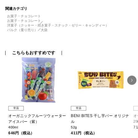
関連カテゴリ
お菓子・チョコレート
お菓子・チョコレート
洋菓子（クッキー・焼き菓子・スナック・ゼリー・キャンディー）
バルク（量り売り）
大袋
こちらもおすすめです
常温
常温
オーガニックフルーツウォーター
BENI BITES 干し芋バー オリジナ
オ
アイスバー（紫）
ル
25
7
400ml
52g
646円（税込）
411円（税込）