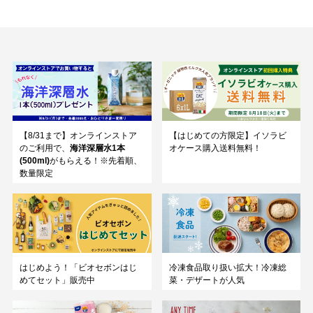
【8/31まで】オンラインストア
【はじめての方限定】イソラビ
のご利用で、
海洋深層水1本
オケース購入送料無料！
(500ml)
がもらえる！※先着順、
数量限定
はじめよう！「ビオセボンはじ
冷凍食品取り扱い拡大！冷凍総
めてセット」販売中
菜・デザートが人気