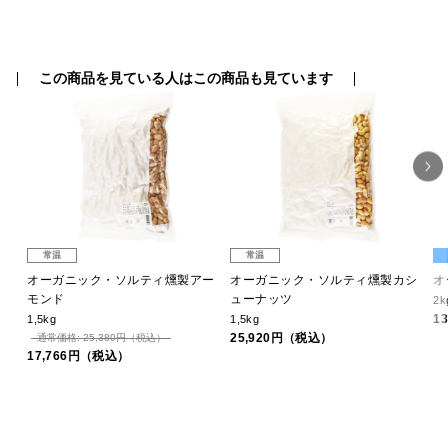
この商品を見ている人はこの商品も見ています
常温
常温
ュ
オーガニック・ソルティ燻製アー
オーガニック・ソルティ燻製カシ
オ
モンド
ューナッツ
2k
1
1,5kg
1,5kg
25,920円（税込）
通常価格: 25,380円（税込）
17,766円（税込）