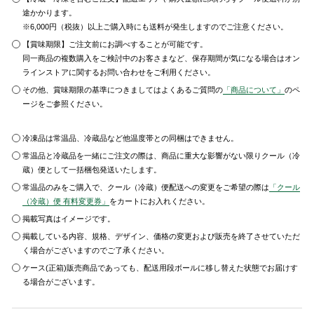
途かかります。
※6,000円（税抜）以上ご購入時にも送料が発生しますのでご注意ください。
【賞味期限】ご注文前にお調べすることが可能です。
同一商品の複数購入をご検討中のお客さまなど、保存期間が気になる場合はオン
ラインストアに関するお問い合わせをご利用ください。
その他、賞味期限の基準につきましてはよくあるご質問の
「商品について」
のペ
ージをご参照ください。
冷凍品は常温品、冷蔵品など他温度帯との同梱はできません。
常温品と冷蔵品を一緒にご注文の際は、商品に重大な影響がない限りクール（冷
蔵）便として一括梱包発送いたします。
常温品のみをご購入で、クール（冷蔵）便配送への変更をご希望の際は
「クール
（冷蔵）便 有料変更券」
をカートにお入れください。
掲載写真はイメージです。
掲載している内容、規格、デザイン、価格の変更および販売を終了させていただ
く場合がございますのでご了承ください。
ケース(正箱)販売商品であっても、配送用段ボールに移し替えた状態でお届けす
る場合がございます。