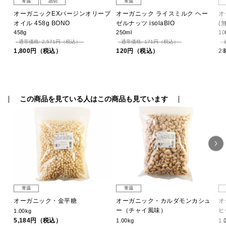
常温
品切
常温
ク
オーガニックEXバージンオリーブ
オーガニック ライスミルク ヘー
オ
オイル 458g BONO
ゼルナッツ isolaBIO
(無
458g
250ml
10
通常価格: 2,571円（税込）
通常価格: 171円（税込）
1,800円（税込）
120円（税込）
2
この商品を見ている人はこの商品も見ています
常温
常温
オーガニック・金平糖
オーガニック・カルダモンカシュ
オ
ー（チャイ風味）
ヒ
1.00kg
5,184円（税込）
1.00kg
1.