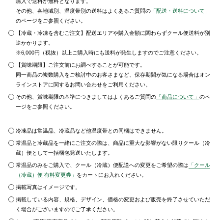
購入で送料が無料となります。
その他、各地域別、温度帯別の送料はよくあるご質問の
「配送・送料について」
のページをご参照ください。
【冷蔵・冷凍を含むご注文】配送エリアや購入金額に関わらずクール便送料が別
途かかります。
※6,000円（税抜）以上ご購入時にも送料が発生しますのでご注意ください。
【賞味期限】ご注文前にお調べすることが可能です。
同一商品の複数購入をご検討中のお客さまなど、保存期間が気になる場合はオン
ラインストアに関するお問い合わせをご利用ください。
その他、賞味期限の基準につきましてはよくあるご質問の
「商品について」
のペ
ージをご参照ください。
冷凍品は常温品、冷蔵品など他温度帯との同梱はできません。
常温品と冷蔵品を一緒にご注文の際は、商品に重大な影響がない限りクール（冷
蔵）便として一括梱包発送いたします。
常温品のみをご購入で、クール（冷蔵）便配送への変更をご希望の際は
「クール
（冷蔵）便 有料変更券」
をカートにお入れください。
掲載写真はイメージです。
掲載している内容、規格、デザイン、価格の変更および販売を終了させていただ
く場合がございますのでご了承ください。