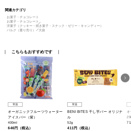
関連カテゴリ
お菓子・チョコレート
お菓子・チョコレート
洋菓子（クッキー・焼き菓子・スナック・ゼリー・キャンディー）
バルク（量り売り）
大袋
こちらもおすすめです
常温
常温
オーガニックフルーツウォーター
BENI BITES 干し芋バー オリジナ
オ
アイスバー（紫）
ル
25
7
400ml
52g
646円（税込）
411円（税込）