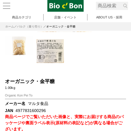
商品カテゴリ
店舗・イベント
ABOUT US・採用
ホーム
バルク（量り売り）
オーガニック・金平糖
オーガニック・金平糖
1.00kg
Organic Kon Pei To
メーカー名
マルタ食品
JAN
4977831600296
商品ページでご覧いただいた画像と、実際にお届けする商品のパ
ッケージや裏面ラベル表示(原材料の表記など)が異なる場合がご
ざいます。