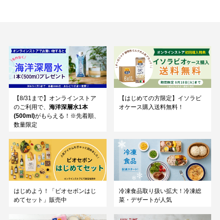
【8/31まで】オンラインストア
【はじめての方限定】イソラビ
のご利用で、
海洋深層水1本
オケース購入送料無料！
(500ml)
がもらえる！※先着順、
数量限定
はじめよう！「ビオセボンはじ
冷凍食品取り扱い拡大！冷凍総
めてセット」販売中
菜・デザートが人気