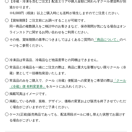
【冷蔵・冷凍を含むご注文】配送エリアや購入金額に関わらずクール便送料が別
途かかります。
※6,000円（税抜）以上ご購入時にも送料が発生しますのでご注意ください。
【賞味期限】ご注文前にお調べすることが可能です。
同一商品の複数購入をご検討中のお客さまなど、保存期間が気になる場合はオン
ラインストアに関するお問い合わせをご利用ください。
その他、賞味期限の基準につきましてはよくあるご質問の
「商品について」
のペ
ージをご参照ください。
冷凍品は常温品、冷蔵品など他温度帯との同梱はできません。
常温品と冷蔵品を一緒にご注文の際は、商品に重大な影響がない限りクール（冷
蔵）便として一括梱包発送いたします。
常温品のみをご購入で、クール（冷蔵）便配送への変更をご希望の際は
「クール
（冷蔵）便 有料変更券」
をカートにお入れください。
掲載写真はイメージです。
掲載している内容、規格、デザイン、価格の変更および販売を終了させていただ
く場合がございますのでご了承ください。
ケース(正箱)販売商品であっても、配送用段ボールに移し替えた状態でお届けす
る場合がございます。