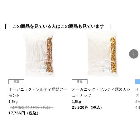
この商品を見ている人はこの商品も見ています
常温
常温
ア
オーガニック・ソルティ燻製アー
オーガニック・ソルティ燻製カシ
オ
モンド
ューナッツ
ダ
1,5kg
1,5kg
2k
25,920円（税込）
4
通常価格: 25,380円（税込）
17,766円（税込）