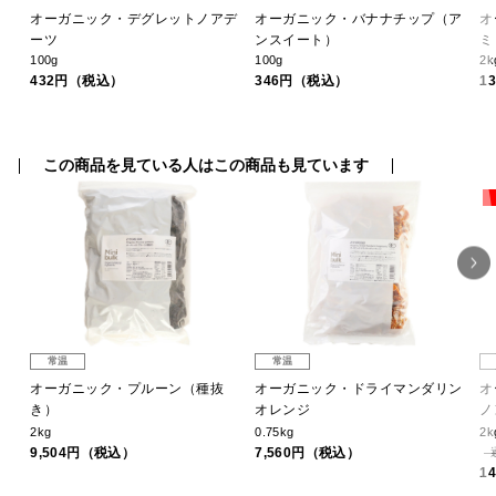
ク
オーガニック・デグレットノアデ
オーガニック・バナナチップ（ア
オ
ーツ
ンスイート）
ミ
100g
100g
2k
432円（税込）
346円（税込）
1
この商品を見ている人はこの商品も見ています
常温
常温
オーガニック・プルーン（種抜
オーガニック・ドライマンダリン
オ
き）
オレンジ
ノ
2kg
0.75kg
2k
9,504円（税込）
7,560円（税込）
1