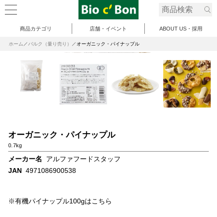
商品カテゴリ
店舗・イベント
ABOUT US・採用
ホーム
バルク（量り売り）
オーガニック・パイナップル
オーガニック・パイナップル
0.7kg
メーカー名
アルファフードスタッフ
JAN
4971086900538
※有機パイナップル100gはこちら