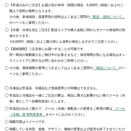
【常温のみのご注文】お届け先が本州・四国の場合、6,000円（税抜）以上のご
購入で送料が無料となります。
その他、各地域別、温度帯別の送料はよくあるご質問の
「配送・送料について」
のページをご参照ください。
【冷蔵・冷凍を含むご注文】配送エリアや購入金額に関わらずクール便送料が別
途かかります。
※6,000円（税抜）以上ご購入時にも送料が発生しますのでご注意ください。
【賞味期限】ご注文前にお調べすることが可能です。
同一商品の複数購入をご検討中のお客さまなど、保存期間が気になる場合はオン
ラインストアに関するお問い合わせをご利用ください。
その他、賞味期限の基準につきましてはよくあるご質問の
「商品について」
のペ
ージをご参照ください。
冷凍品は常温品、冷蔵品など他温度帯との同梱はできません。
常温品と冷蔵品を一緒にご注文の際は、商品に重大な影響がない限りクール（冷
蔵）便として一括梱包発送いたします。
常温品のみをご購入で、クール（冷蔵）便配送への変更をご希望の際は
「クール
（冷蔵）便 有料変更券」
をカートにお入れください。
掲載写真はイメージです。
掲載している内容、規格、デザイン、価格の変更および販売を終了させていただ