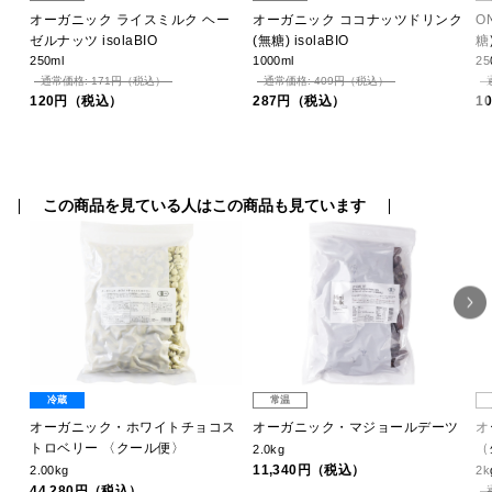
ク
オーガニック ライスミルク ヘー
オーガニック ココナッツドリンク
O
ゼルナッツ isolaBIO
(無糖) isolaBIO
糖)
250ml
1000ml
25
通常価格: 171円（税込）
通常価格: 409円（税込）
120円（税込）
287円（税込）
1
この商品を見ている人はこの商品も見ています
冷蔵
常温
オーガニック・ホワイトチョコス
オーガニック・マジョールデーツ
オ
トロベリー 〈クール便〉
（
2.0kg
11,340円（税込）
2.00kg
2k
44,280円（税込）