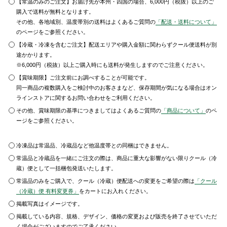
【常温のみのご注文】お届け先が本州・四国の場合、6,000円（税抜）以上のご
購入で送料が無料となります。
その他、各地域別、温度帯別の送料はよくあるご質問の
「配送・送料について」
のページをご参照ください。
【冷蔵・冷凍を含むご注文】配送エリアや購入金額に関わらずクール便送料が別
途かかります。
※6,000円（税抜）以上ご購入時にも送料が発生しますのでご注意ください。
【賞味期限】ご注文前にお調べすることが可能です。
同一商品の複数購入をご検討中のお客さまなど、保存期間が気になる場合はオン
ラインストアに関するお問い合わせをご利用ください。
その他、賞味期限の基準につきましてはよくあるご質問の
「商品について」
のペ
ージをご参照ください。
冷凍品は常温品、冷蔵品など他温度帯との同梱はできません。
常温品と冷蔵品を一緒にご注文の際は、商品に重大な影響がない限りクール（冷
蔵）便として一括梱包発送いたします。
常温品のみをご購入で、クール（冷蔵）便配送への変更をご希望の際は
「クール
（冷蔵）便 有料変更券」
をカートにお入れください。
掲載写真はイメージです。
掲載している内容、規格、デザイン、価格の変更および販売を終了させていただ
く場合がございますのでご了承ください。