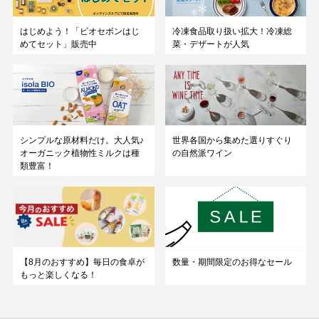
はじめよう！「ビオセボンはじ
冷凍食品取り扱い拡大！冷凍総
めてセット」販売中
菜・デザートが人気
シンプルな原材料だけ。大人気♪
世界各国から集めた選りすぐり
オーガニック植物性ミルクは種
の自然派ワイン
類豊富！
数量・期間限定のお得なセール
【8月のおすすめ】毎日の食卓が
もっと楽しくなる！