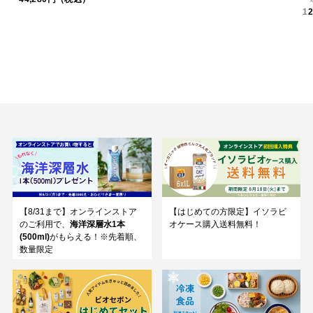
1
【8/31まで】オンラインストア
【はじめての方限定】イソラビ
のご利用で、
海洋深層水1本
オケース購入送料無料！
(500ml)
がもらえる！※先着順、
数量限定