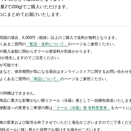
数量2で200g)でご購入いただけます。
1つにまとめてお届けいたします。
国の場合、6,000円（税抜）以上のご購入で送料が無料となります。
くあるご質問の
「配送・送料について」
のページをご参照ください。
や購入金額に関わらずクール便送料が別途かかります。
送料が発生しますのでご注意ください。
が可能です。
まなど、保存期間が気になる場合はオンラインストアに関するお問い合わせ
よくあるご質問の
「商品について」
のページをご参照ください。
の同梱はできません。
商品に重大な影響がない限りクール（冷蔵）便として一括梱包発送いたしま
便配送への変更をご希望の際は
「クール（冷蔵）便 有料変更券」
をカートに
格の変更および販売を終了させていただく場合がございますのでご了承くだ
送用段ボールに移し替えた状態でお届けする場合がございます。