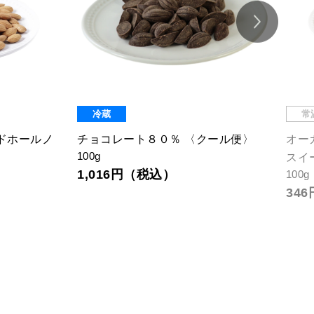
冷蔵
常
ドホールノ
チョコレート８０％ 〈クール便〉
オー
100g
スイ
1,016円（税込）
100g
34