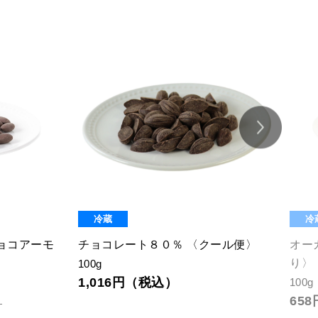
冷蔵
冷
ョコアーモ
チョコレート８０％ 〈クール便〉
オー
り〉
100g
1,016円（税込）
100g
65
）