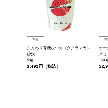
常温
常
トノアデー
ふんわり有機なつめ（タクラマカン
オー
砂漠）
グミ
50g
1500
1,491円（税込）
12