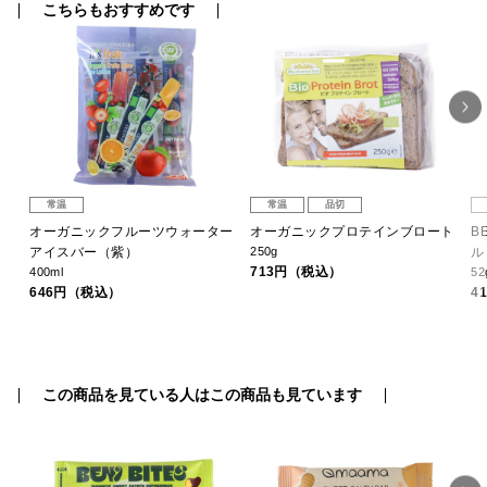
こちらもおすすめです
常温
常温
品切
オーガニックフルーツウォーター
オーガニックプロテインブロート
B
アイスバー（紫）
250g
ル
713円（税込）
400ml
52
646円（税込）
4
この商品を見ている人はこの商品も見ています