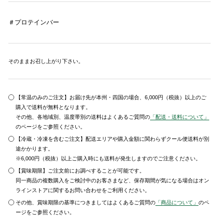
＃プロテインバー
そのままお召し上がり下さい。
【常温のみのご注文】お届け先が本州・四国の場合、6,000円（税抜）以上のご
購入で送料が無料となります。
その他、各地域別、温度帯別の送料はよくあるご質問の
「配送・送料について」
のページをご参照ください。
【冷蔵・冷凍を含むご注文】配送エリアや購入金額に関わらずクール便送料が別
途かかります。
※6,000円（税抜）以上ご購入時にも送料が発生しますのでご注意ください。
【賞味期限】ご注文前にお調べすることが可能です。
同一商品の複数購入をご検討中のお客さまなど、保存期間が気になる場合はオン
ラインストアに関するお問い合わせをご利用ください。
その他、賞味期限の基準につきましてはよくあるご質問の
「商品について」
のペ
ージをご参照ください。