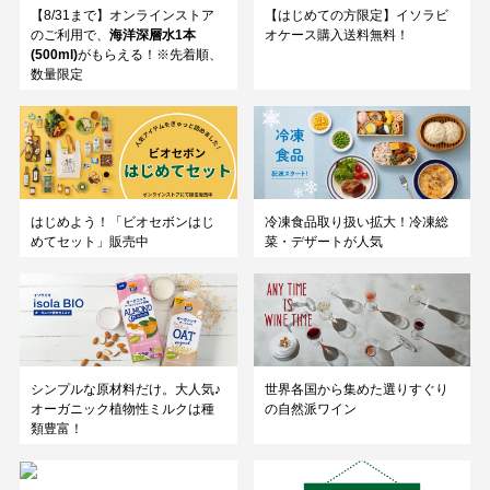
【8/31まで】オンラインストア
【はじめての方限定】イソラビ
のご利用で、
海洋深層水1本
オケース購入送料無料！
(500ml)
がもらえる！※先着順、
数量限定
はじめよう！「ビオセボンはじ
冷凍食品取り扱い拡大！冷凍総
めてセット」販売中
菜・デザートが人気
シンプルな原材料だけ。大人気♪
世界各国から集めた選りすぐり
オーガニック植物性ミルクは種
の自然派ワイン
類豊富！