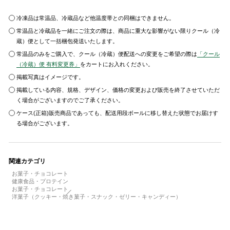
冷凍品は常温品、冷蔵品など他温度帯との同梱はできません。
常温品と冷蔵品を一緒にご注文の際は、商品に重大な影響がない限りクール（冷
蔵）便として一括梱包発送いたします。
常温品のみをご購入で、クール（冷蔵）便配送への変更をご希望の際は
「クール
（冷蔵）便 有料変更券」
をカートにお入れください。
掲載写真はイメージです。
掲載している内容、規格、デザイン、価格の変更および販売を終了させていただ
く場合がございますのでご了承ください。
ケース(正箱)販売商品であっても、配送用段ボールに移し替えた状態でお届けす
る場合がございます。
関連カテゴリ
お菓子・チョコレート
健康食品・プロテイン
お菓子・チョコレート
洋菓子（クッキー・焼き菓子・スナック・ゼリー・キャンディー）