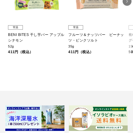
常温
常温
クー
BENI BITES 干し芋バー アップル
フルーツ＆ナッツバー ピーナッ
有
シナモン
ツ・ピンクソルト
グ
52g
35g
1
411円（税込）
411円（税込）
5