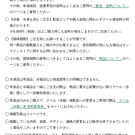
その他、各地域別、温度帯別の送料はよくあるご質問の
「配送・送料について」
のページをご参照ください。
【冷蔵・冷凍を含むご注文】配送エリアや購入金額に関わらずクール便送料が別
途かかります。
※6,000円（税抜）以上ご購入時にも送料が発生しますのでご注意ください。
【賞味期限】ご注文前にお調べすることが可能です。
同一商品の複数購入をご検討中のお客さまなど、保存期間が気になる場合はオン
ラインストアに関するお問い合わせをご利用ください。
その他、賞味期限の基準につきましてはよくあるご質問の
「商品について」
のペ
ージをご参照ください。
冷凍品は常温品、冷蔵品など他温度帯との同梱はできません。
常温品と冷蔵品を一緒にご注文の際は、商品に重大な影響がない限りクール（冷
蔵）便として一括梱包発送いたします。
常温品のみをご購入で、クール（冷蔵）便配送への変更をご希望の際は
「クール
（冷蔵）便 有料変更券」
をカートにお入れください。
掲載写真はイメージです。
掲載している内容、規格、デザイン、価格の変更および販売を終了させていただ
く場合がございますのでご了承ください。