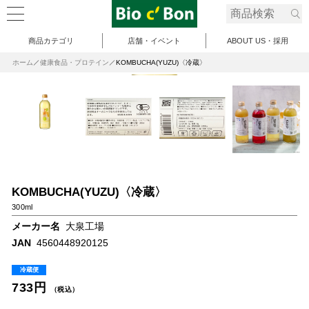
商品カテゴリ
店舗・イベント
ABOUT US・採用
ホーム
健康食品・プロテイン
KOMBUCHA(YUZU)〈冷蔵〉
KOMBUCHA(YUZU)〈冷蔵〉
300ml
メーカー名
大泉工場
JAN
4560448920125
冷蔵便
733円
（税込）