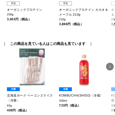
常温
常温
冷
オーガニックプロテイン
オーガニックプロテイン カカオ＆
オ
200g
メープル 210g
＆
3,402円（税込）
210g
25
3,888円（税込）
3
この商品を見ている人はこの商品も見ています
冷蔵
冷蔵
テ
北海道ポーク ベーコンスライス
KOMBUCHA(SHISO)〈冷蔵〉
K
〈冷蔵〉
蔵
300ml
733円（税込）
65g
30
409円（税込）
7