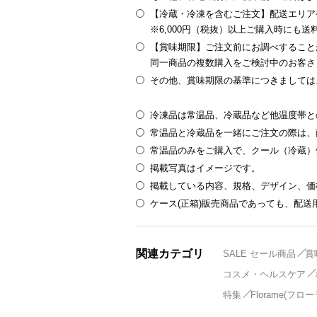
【冷蔵・冷凍を含むご注文】配送エリア
※6,000円（税抜）以上ご購入時にも
【賞味期限】ご注文前にお調べすること
同一商品の複数購入をご検討中のお客さ
その他、賞味期限の基準につきましては
冷凍品は常温品、冷蔵品など他温度帯と
常温品と冷蔵品を一緒にご注文の際は、
常温品のみをご購入で、クール（冷蔵）
掲載写真はイメージです。
掲載している内容、規格、デザイン、価
ケース(正箱)販売商品であっても、配
関連カテゴリ
SALE セール商品
賞
コスメ・ヘルスケア
特集
Florame(フロ