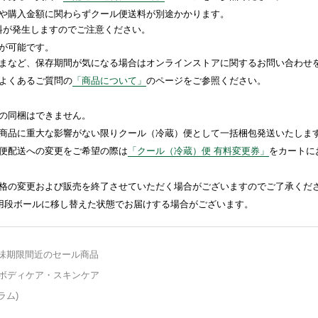
や購入金額に関わらずクール便送料が別途かかります。
送料が発生しますのでご注意ください。
が可能です。
まなど、保存期間が気になる場合はオンラインストアに関するお問い合わせ
よくあるご質問の
「商品について」
のページをご参照ください。
の同梱はできません。
商品に重大な影響がない限りクール（冷蔵）便として一括梱包発送いたしま
便配送への変更をご希望の際は
「クール（冷蔵）便 有料変更券」
をカートに
格の変更および販売を終了させていただく場合がございますのでご了承くだ
送用段ボールに移し替えた状態でお届けする場合がございます。
味期限間近のセール商品
ボディケア・スキンケア
ーラム)