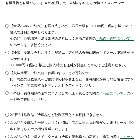
有機果物と有機やさいを100％使用した、素材のおいしさが特徴のスムージー
【常温のみのご注文】お届け先が本州・四国の場合、6,000円（税抜）以上のご
購入で送料が無料となります。
その他、各地域別、温度帯別の送料はよくあるご質問の
「配送・送料について」
のページをご参照ください。
【冷蔵・冷凍を含むご注文】配送エリアや購入金額に関わらずクール便送料が別
途かかります。
※6,000円（税抜）以上ご購入時にも送料が発生しますのでご注意ください。
【賞味期限】ご注文前にお調べすることが可能です。
同一商品の複数購入をご検討中のお客さまなど、保存期間が気になる場合はオン
ラインストアに関するお問い合わせをご利用ください。
その他、賞味期限の基準につきましてはよくあるご質問の
「商品について」
のペ
ージをご参照ください。
冷凍品は常温品、冷蔵品など他温度帯との同梱はできません。
常温品と冷蔵品を一緒にご注文の際は、商品に重大な影響がない限りクール（冷
蔵）便として一括梱包発送いたします。
常温品のみをご購入で、クール（冷蔵）便配送への変更をご希望の際は
「クール