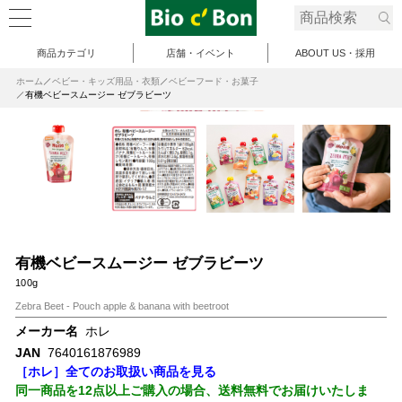
商品カテゴリ
店舗・イベント
ABOUT US・採用
ホーム
ベビー・キッズ用品・衣類
ベビーフード・お菓子
有機ベビースムージー ゼブラビーツ
有機ベビースムージー ゼブラビーツ
100g
Zebra Beet - Pouch apple & banana with beetroot
メーカー名
ホレ
JAN
7640161876989
［ホレ］全てのお取扱い商品を見る
同一商品を12点以上ご購入の場合、送料無料でお届けいたしま