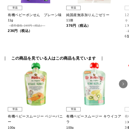
常温
常温
ベビ
有機ベビーポンせん プレーン味
純国産無添加りんごゼリー
1
11g
11個
キ
376円（税込）
通常価格: 249円（税込）
17
236円（税込）
6
この商品を見ている人はこの商品も見ています
常温
常温
パロ
有機ベビースムージー ベジーバニ
有機ベビースムージー キウイコア
有
ー
ラ
10
3
100g
100g