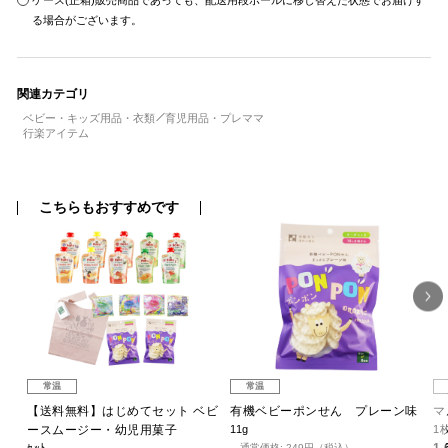
ケース(正箱)販売商品であっても、配送用段ボールに移し替えた状態でお届けす
る場合がございます。
関連カテゴリ
ベビー・キッズ用品・衣類
育児用品・プレママ
行楽アイテム
こちらもおすすめです
常温
常温
 和
【送料無料】はじめてセット ベビ
有機ベビーポンせん プレーン味
マ
ースムージー・幼児用菓子
11g
1
通常価格: 249円（税込）