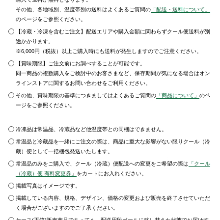
その他、各地域別、温度帯別の送料はよくあるご質問の
「配送・送料について」
のページをご参照ください。
【冷蔵・冷凍を含むご注文】配送エリアや購入金額に関わらずクール便送料が別
途かかります。
※6,000円（税抜）以上ご購入時にも送料が発生しますのでご注意ください。
【賞味期限】ご注文前にお調べすることが可能です。
同一商品の複数購入をご検討中のお客さまなど、保存期間が気になる場合はオン
ラインストアに関するお問い合わせをご利用ください。
その他、賞味期限の基準につきましてはよくあるご質問の
「商品について」
のペ
ージをご参照ください。
冷凍品は常温品、冷蔵品など他温度帯との同梱はできません。
常温品と冷蔵品を一緒にご注文の際は、商品に重大な影響がない限りクール（冷
蔵）便として一括梱包発送いたします。
常温品のみをご購入で、クール（冷蔵）便配送への変更をご希望の際は
「クール
（冷蔵）便 有料変更券」
をカートにお入れください。
掲載写真はイメージです。
掲載している内容、規格、デザイン、価格の変更および販売を終了させていただ
く場合がございますのでご了承ください。