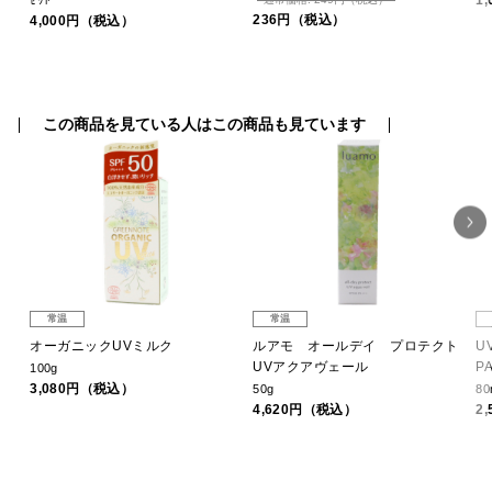
1
ｾｯﾄ
236円（税込）
4,000円（税込）
この商品を見ている人はこの商品も見ています
常温
常温
オーガニックUVミルク
ルアモ オールデイ プロテクト
U
UVアクアヴェール
P
100g
3,080円（税込）
50g
80
4,620円（税込）
2