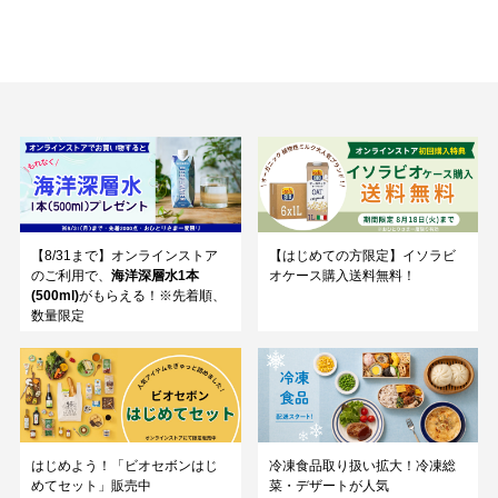
【8/31まで】オンラインストア
【はじめての方限定】イソラビ
のご利用で、
海洋深層水1本
オケース購入送料無料！
(500ml)
がもらえる！※先着順、
数量限定
はじめよう！「ビオセボンはじ
冷凍食品取り扱い拡大！冷凍総
めてセット」販売中
菜・デザートが人気