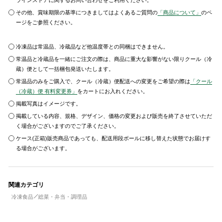
ラインストアに関するお問い合わせをご利用ください。
その他、賞味期限の基準につきましてはよくあるご質問の
「商品について」
のペ
ージをご参照ください。
冷凍品は常温品、冷蔵品など他温度帯との同梱はできません。
常温品と冷蔵品を一緒にご注文の際は、商品に重大な影響がない限りクール（冷
蔵）便として一括梱包発送いたします。
常温品のみをご購入で、クール（冷蔵）便配送への変更をご希望の際は
「クール
（冷蔵）便 有料変更券」
をカートにお入れください。
掲載写真はイメージです。
掲載している内容、規格、デザイン、価格の変更および販売を終了させていただ
く場合がございますのでご了承ください。
ケース(正箱)販売商品であっても、配送用段ボールに移し替えた状態でお届けす
る場合がございます。
関連カテゴリ
冷凍食品
総菜・弁当・調理品