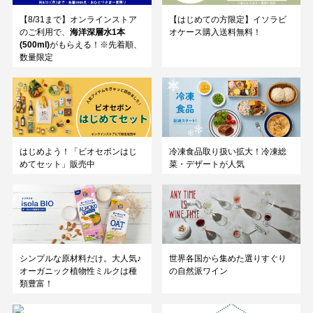
【8/31まで】オンラインストア
【はじめての方限定】イソラビ
のご利用で、
海洋深層水1本
オケース購入送料無料！
(500ml)
がもらえる！※先着順、
数量限定
はじめよう！「ビオセボンはじ
冷凍食品取り扱い拡大！冷凍総
めてセット」販売中
菜・デザートが人気
シンプルな原材料だけ。大人気♪
世界各国から集めた選りすぐり
オーガニック植物性ミルクは種
の自然派ワイン
類豊富！