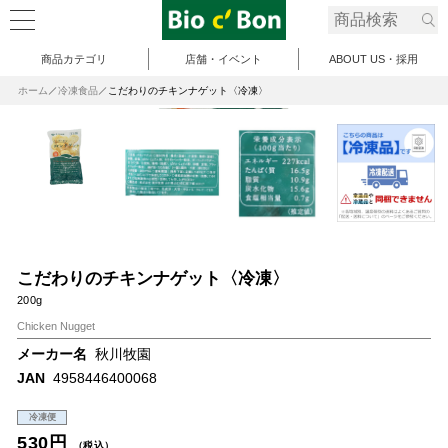
商品カテゴリ
店舗・イベント
ABOUT US・採用
ホーム
冷凍食品
こだわりのチキンナゲット〈冷凍〉
こだわりのチキンナゲット〈冷凍〉
200g
Chicken Nugget
メーカー名
秋川牧園
JAN
4958446400068
冷凍便
530円
（税込）