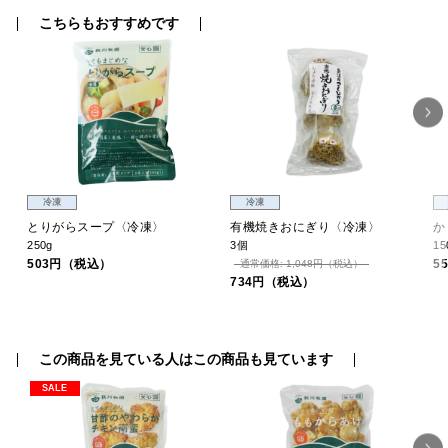
こちらもおすすめです
冷凍
冷凍
の
とりがらスープ〈冷凍〉
有機焼きおにぎり〈冷凍〉
か
250g
3個
15
503円（税込）
5
通常価格: 1,048円（税込）
734円（税込）
この商品を見ている人はこの商品も見ています
SALE