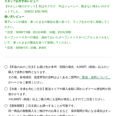
スタッフおすすめレビュー
【やさしい味のナゲット】衣はサクサク、中はジューシー、飽きない味わいのナゲ
ットでした。 25/8/22 女性/ 50代
使い方レビュー
電子レンジの場合：凍ったままの製品を皿に並べて、ラップをかけずに加熱してく
ださい。
＊目安：500Wで5個…約1分40秒、10個…約3分30秒
オーブントースターの場合：温めておいたオーブントースターにアルミホイルをし
いて、凍ったままの製品を並べて加熱してください。
＊目安：600Wで5～10個…約8分
【常温のみのご注文】お届け先が本州・四国の場合、6,000円（税抜）以上のご
購入で送料が無料となります。
その他、各地域別、温度帯別の送料はよくあるご質問の
「配送・送料について」
のページをご参照ください。
【冷蔵・冷凍を含むご注文】配送エリアや購入金額に関わらずクール便送料が別
途かかります。
※6,000円（税抜）以上ご購入時にも送料が発生しますのでご注意ください。
【賞味期限】ご注文前にお調べすることが可能です。
同一商品の複数購入をご検討中のお客さまなど、保存期間が気になる場合はオン