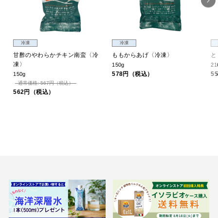
冷凍
冷凍
甘酢のやわらかチキン南蛮〈冷
ももからあげ〈冷凍〉
と
凍〉
150g
2
578円（税込）
5
150g
通常価格: 567円（税込）
562円（税込）