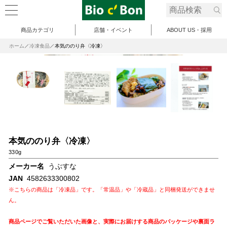
商品カテゴリ
店舗・イベント
ABOUT US・採用
ホーム
冷凍食品
本気ののり弁〈冷凍〉
本気ののり弁〈冷凍〉
330g
メーカー名
うぶすな
JAN
4582633300802
※こちらの商品は「冷凍品」です。「常温品」や「冷蔵品」と同梱発送ができませ
ん。
商品ページでご覧いただいた画像と、実際にお届けする商品のパッケージや裏面ラ