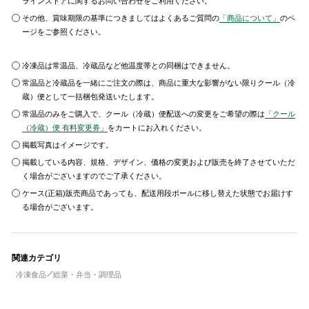
ラインストアに関するお問い合わせをご利用ください。
その他、賞味期限の基準につきましてはよくあるご質問の
「商品について」
のペ
ージをご参照ください。
冷凍品は常温品、冷蔵品など他温度帯との同梱はできません。
常温品と冷蔵品を一緒にご注文の際は、商品に重大な影響がない限りクール（冷
蔵）便として一括梱包発送いたします。
常温品のみをご購入で、クール（冷蔵）便配送への変更をご希望の際は
「クール
（冷蔵）便 有料変更券」
をカートにお入れください。
掲載写真はイメージです。
掲載している内容、規格、デザイン、価格の変更および販売を終了させていただ
く場合がございますのでご了承ください。
ケース(正箱)販売商品であっても、配送用段ボールに移し替えた状態でお届けす
る場合がございます。
関連カテゴリ
冷凍食品
総菜・弁当・調理品