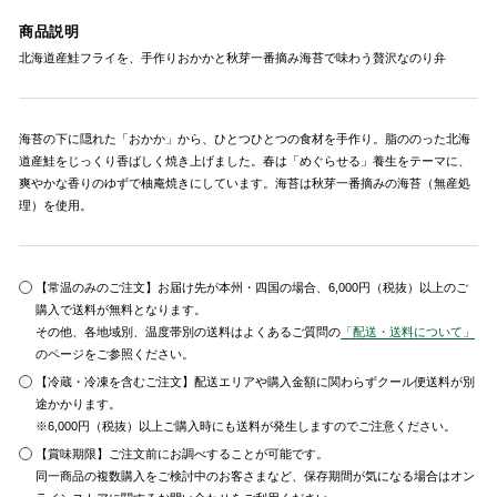
商品説明
北海道産鮭フライを、手作りおかかと秋芽一番摘み海苔で味わう贅沢なのり弁
海苔の下に隠れた「おかか」から、ひとつひとつの食材を手作り。脂ののった北海
道産鮭をじっくり香ばしく焼き上げました。春は「めぐらせる」養生をテーマに、
爽やかな香りのゆずで柚庵焼きにしています。海苔は秋芽一番摘みの海苔（無産処
理）を使用。
【常温のみのご注文】お届け先が本州・四国の場合、6,000円（税抜）以上のご
購入で送料が無料となります。
その他、各地域別、温度帯別の送料はよくあるご質問の
「配送・送料について」
のページをご参照ください。
【冷蔵・冷凍を含むご注文】配送エリアや購入金額に関わらずクール便送料が別
途かかります。
※6,000円（税抜）以上ご購入時にも送料が発生しますのでご注意ください。
【賞味期限】ご注文前にお調べすることが可能です。
同一商品の複数購入をご検討中のお客さまなど、保存期間が気になる場合はオン