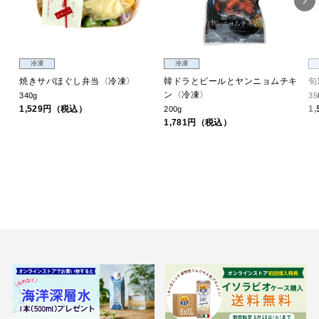
冷凍
冷凍
焼きサバほぐし弁当〈冷凍〉
韓ドラとビールとヤンニョムチキ
旬
ン〈冷凍〉
340g
35
1,529円（税込）
1
200g
1,781円（税込）