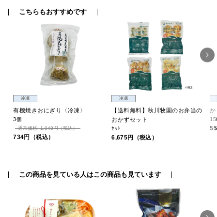
こちらもおすすめです
冷凍
冷凍
有機焼きおにぎり〈冷凍〉
【送料無料】秋川牧園のお弁当の
か
3個
おかずセット
15
5
通常価格: 1,048円（税込）
ｾｯﾄ
734円（税込）
6,675円（税込）
この商品を見ている人はこの商品も見ています