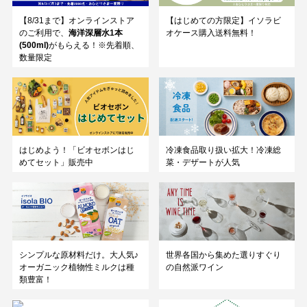
【8/31まで】オンラインストア
【はじめての方限定】イソラビ
のご利用で、
海洋深層水1本
オケース購入送料無料！
(500ml)
がもらえる！※先着順、
数量限定
はじめよう！「ビオセボンはじ
冷凍食品取り扱い拡大！冷凍総
めてセット」販売中
菜・デザートが人気
シンプルな原材料だけ。大人気♪
世界各国から集めた選りすぐり
オーガニック植物性ミルクは種
の自然派ワイン
類豊富！