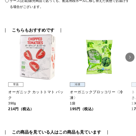
ケース(正箱)販売商品であっても、配送用段ボールに移し替えた状態でお届けす
る場合がございます。
こちらもおすすめです
常温
冷凍
〉
オーガニック カットトマト パッ
オーガニックブロッコリー〈冷
ト
ク
凍〉
き
390g
1袋
13
214円（税込）
195円（税込）
1
この商品を見ている人はこの商品も見ています