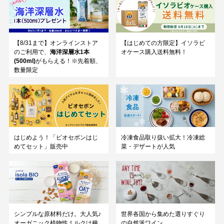
【8/31まで】オンラインストア
【はじめての方限定】イソラビ
のご利用で、
海洋深層水1本
オケース購入送料無料！
(500ml)
がもらえる！※先着順、
数量限定
はじめよう！「ビオセボンはじ
冷凍食品取り扱い拡大！冷凍総
めてセット」販売中
菜・デザートが人気
シンプルな原材料だけ。大人気♪
世界各国から集めた選りすぐり
オーガニック植物性ミルクは種
の自然派ワイン