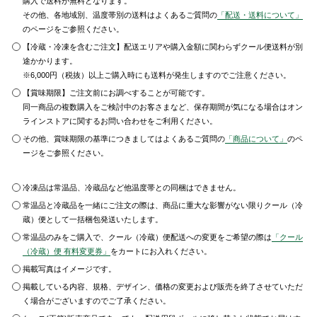
購入で送料が無料となります。
その他、各地域別、温度帯別の送料はよくあるご質問の
「配送・送料について」
のページをご参照ください。
【冷蔵・冷凍を含むご注文】配送エリアや購入金額に関わらずクール便送料が別
途かかります。
※6,000円（税抜）以上ご購入時にも送料が発生しますのでご注意ください。
【賞味期限】ご注文前にお調べすることが可能です。
同一商品の複数購入をご検討中のお客さまなど、保存期間が気になる場合はオン
ラインストアに関するお問い合わせをご利用ください。
その他、賞味期限の基準につきましてはよくあるご質問の
「商品について」
のペ
ージをご参照ください。
冷凍品は常温品、冷蔵品など他温度帯との同梱はできません。
常温品と冷蔵品を一緒にご注文の際は、商品に重大な影響がない限りクール（冷
蔵）便として一括梱包発送いたします。
常温品のみをご購入で、クール（冷蔵）便配送への変更をご希望の際は
「クール
（冷蔵）便 有料変更券」
をカートにお入れください。
掲載写真はイメージです。
掲載している内容、規格、デザイン、価格の変更および販売を終了させていただ
く場合がございますのでご了承ください。