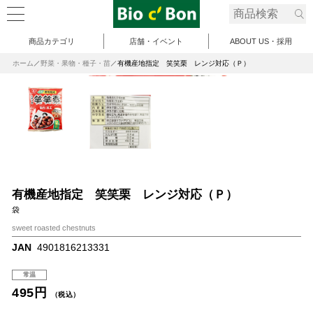
商品カテゴリ
店舗・イベント
ABOUT US・採用
ホーム
野菜・果物・種子・苗
有機産地指定 笑笑栗 レンジ対応（Ｐ）
有機産地指定 笑笑栗 レンジ対応（Ｐ）
袋
sweet roasted chestnuts
JAN
4901816213331
常温
495円
（税込）