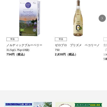
常温
常温
ノルディックブルーベリー
ゼロプロ プリズメ ペコリーノ
生
（
31.5g(1.75g×18袋)
750
754円（税込）
2,838円（税込）
1
5