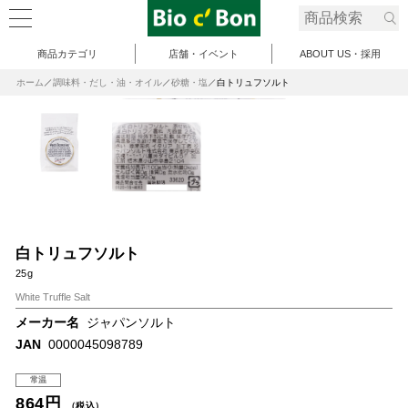
商品カテゴリ
店舗・イベント
ABOUT US・採用
ホーム
調味料・だし・油・オイル
砂糖・塩
白トリュフソルト
白トリュフソルト
25g
White Truffle Salt
メーカー名
ジャパンソルト
JAN
0000045098789
常温
864円
（税込）