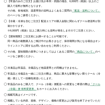
【常温のみのご注文】お届け先が本州・四国の場合、6,000円（税抜）以上のご
購入で送料が無料となります。
その他、各地域別、温度帯別の送料はよくあるご質問の
「配送・送料について」
のページをご参照ください。
【冷蔵・冷凍を含むご注文】配送エリアや購入金額に関わらずクール便送料が別
途かかります。
※6,000円（税抜）以上ご購入時にも送料が発生しますのでご注意ください。
【賞味期限】ご注文前にお調べすることが可能です。
同一商品の複数購入をご検討中のお客さまなど、保存期間が気になる場合はオン
ラインストアに関するお問い合わせをご利用ください。
その他、賞味期限の基準につきましてはよくあるご質問の
「商品について」
のペ
ージをご参照ください。
冷凍品は常温品、冷蔵品など他温度帯との同梱はできません。
常温品と冷蔵品を一緒にご注文の際は、商品に重大な影響がない限りクール（冷
蔵）便として一括梱包発送いたします。
常温品のみをご購入で、クール（冷蔵）便配送への変更をご希望の際は
「クール
（冷蔵）便 有料変更券」
をカートにお入れください。
掲載写真はイメージです。
掲載している内容、規格、デザイン、価格の変更および販売を終了させていただ