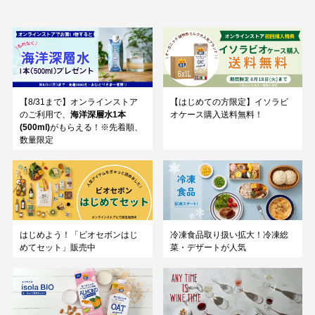
【8/31まで】オンラインストア
【はじめての方限定】イソラビ
のご利用で、
海洋深層水1本
オケース購入送料無料！
(500ml)
がもらえる！※先着順、
数量限定
はじめよう！「ビオセボンはじ
冷凍食品取り扱い拡大！冷凍総
めてセット」販売中
菜・デザートが人気