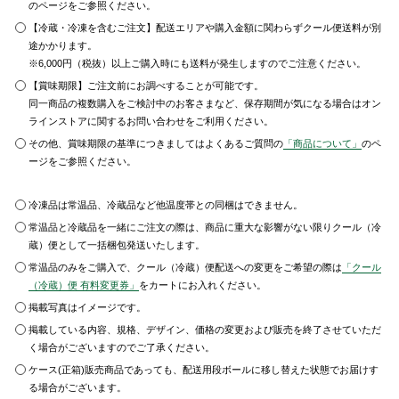
のページをご参照ください。
【冷蔵・冷凍を含むご注文】配送エリアや購入金額に関わらずクール便送料が別
途かかります。
※6,000円（税抜）以上ご購入時にも送料が発生しますのでご注意ください。
【賞味期限】ご注文前にお調べすることが可能です。
同一商品の複数購入をご検討中のお客さまなど、保存期間が気になる場合はオン
ラインストアに関するお問い合わせをご利用ください。
その他、賞味期限の基準につきましてはよくあるご質問の
「商品について」
のペ
ージをご参照ください。
冷凍品は常温品、冷蔵品など他温度帯との同梱はできません。
常温品と冷蔵品を一緒にご注文の際は、商品に重大な影響がない限りクール（冷
蔵）便として一括梱包発送いたします。
常温品のみをご購入で、クール（冷蔵）便配送への変更をご希望の際は
「クール
（冷蔵）便 有料変更券」
をカートにお入れください。
掲載写真はイメージです。
掲載している内容、規格、デザイン、価格の変更および販売を終了させていただ
く場合がございますのでご了承ください。
ケース(正箱)販売商品であっても、配送用段ボールに移し替えた状態でお届けす
る場合がございます。