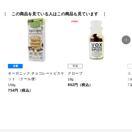
この商品を見ている人はこの商品も見ています
冷蔵
常温
常温
オーガニック チョコレートビスケ
クローブ
全層挽
ット 〈クール便〉
18g
180ｇ
862円（税込）
711円
150g
754円（税込）