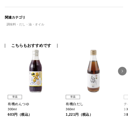
関連カテゴリ
調味料・だし・油・オイル
こちらもおすすめです
常温
常温
有機めんつゆ
有機白だし
チ
300ml
360ml
10
603円（税込）
1,221円（税込）
3