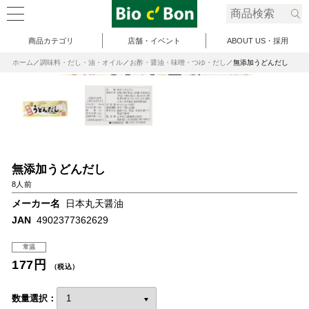
商品カテゴリ
店舗・イベント
ABOUT US・採用
ホーム
調味料・だし・油・オイル
お酢・醤油・味噌・つゆ・だし
無添加うどんだし
無添加うどんだし
8人前
メーカー名
日本丸天醤油
JAN
4902377362629
常温
177円
（税込）
数量選択：