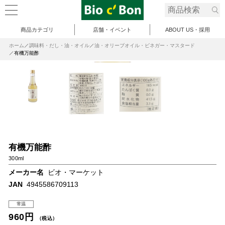
商品カテゴリ
店舗・イベント
ABOUT US・採用
ホーム
調味料・だし・油・オイル
油・オリーブオイル・ビネガー・マスタード
有機万能酢
有機万能酢
300ml
メーカー名
ビオ・マーケット
JAN
4945586709113
常温
960円
（税込）