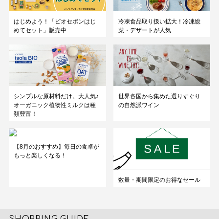
はじめよう！「ビオセボンはじ
冷凍食品取り扱い拡大！冷凍総
めてセット」販売中
菜・デザートが人気
シンプルな原材料だけ。大人気♪
世界各国から集めた選りすぐり
オーガニック植物性ミルクは種
の自然派ワイン
類豊富！
【8月のおすすめ】毎日の食卓が
もっと楽しくなる！
数量・期間限定のお得なセール
SHOPPING GUIDE