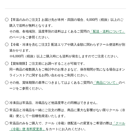
【常温のみのご注文】お届け先が本州・四国の場合、6,000円（税抜）以上のご
購入で送料が無料となります。
その他、各地域別、温度帯別の送料はよくあるご質問の
「配送・送料について」
のページをご参照ください。
【冷蔵・冷凍を含むご注文】配送エリアや購入金額に関わらずクール便送料が別
途かかります。
※6,000円（税抜）以上ご購入時にも送料が発生しますのでご注意ください。
【賞味期限】ご注文前にお調べすることが可能です。
同一商品の複数購入をご検討中のお客さまなど、保存期間が気になる場合はオン
ラインストアに関するお問い合わせをご利用ください。
その他、賞味期限の基準につきましてはよくあるご質問の
「商品について」
のペ
ージをご参照ください。
冷凍品は常温品、冷蔵品など他温度帯との同梱はできません。
常温品と冷蔵品を一緒にご注文の際は、商品に重大な影響がない限りクール（冷
蔵）便として一括梱包発送いたします。
常温品のみをご購入で、クール（冷蔵）便配送への変更をご希望の際は
「クール
（冷蔵）便 有料変更券」
をカートにお入れください。