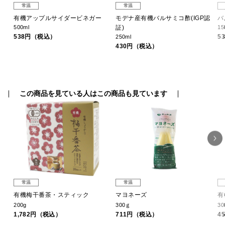
常温
常温
ジン
有機アップルサイダービネガー
モデナ産有機バルサミコ酢(IGP認
バ
500ml
証)
15
538円（税込）
5
250ml
430円（税込）
この商品を見ている人はこの商品も見ています
常温
常温
有機梅干番茶・スティック
マヨネーズ
有
200g
300ｇ
30
1,782円（税込）
711円（税込）
4