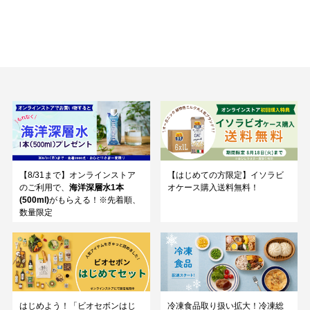
【8/31まで】オンラインストア
【はじめての方限定】イソラビ
のご利用で、
海洋深層水1本
オケース購入送料無料！
(500ml)
がもらえる！※先着順、
数量限定
はじめよう！「ビオセボンはじ
冷凍食品取り扱い拡大！冷凍総