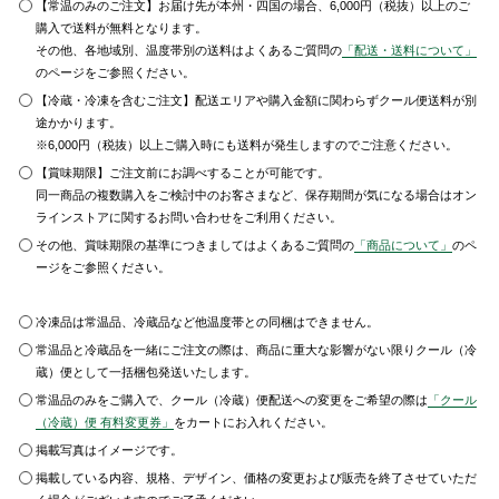
【常温のみのご注文】お届け先が本州・四国の場合、6,000円（税抜）以上のご
購入で送料が無料となります。
その他、各地域別、温度帯別の送料はよくあるご質問の
「配送・送料について」
のページをご参照ください。
【冷蔵・冷凍を含むご注文】配送エリアや購入金額に関わらずクール便送料が別
途かかります。
※6,000円（税抜）以上ご購入時にも送料が発生しますのでご注意ください。
【賞味期限】ご注文前にお調べすることが可能です。
同一商品の複数購入をご検討中のお客さまなど、保存期間が気になる場合はオン
ラインストアに関するお問い合わせをご利用ください。
その他、賞味期限の基準につきましてはよくあるご質問の
「商品について」
のペ
ージをご参照ください。
冷凍品は常温品、冷蔵品など他温度帯との同梱はできません。
常温品と冷蔵品を一緒にご注文の際は、商品に重大な影響がない限りクール（冷
蔵）便として一括梱包発送いたします。
常温品のみをご購入で、クール（冷蔵）便配送への変更をご希望の際は
「クール
（冷蔵）便 有料変更券」
をカートにお入れください。
掲載写真はイメージです。
掲載している内容、規格、デザイン、価格の変更および販売を終了させていただ