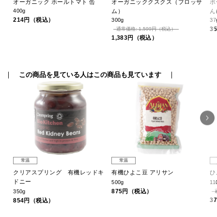
オーガニック ホールトマト 缶
オーガニッククスクス（ブロッサ
ポ
400g
ム）
ん
214円（税込）
300g
37
3
通常価格: 1,599円（税込）
1,383円（税込）
この商品を見ている人はこの商品も見ています
常温
常温
クリアスプリング 有機レッドキ
有機ひよこ豆 アリサン
ひ
ドニー
500g
11
875円（税込）
350g
3
854円（税込）