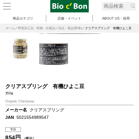
商品カテゴリ
店舗・イベント
ABOUT US・採用
ホーム
野菜加工品・乾物・缶瓶詰
缶詰・瓶詰(野菜)
クリアスプリング 有機ひよこ豆
クリアスプリング 有機ひよこ豆
350g
Organic Chickpeas
メーカー名
クリアスプリング
JAN
5021554989547
常温
854円
（税込）