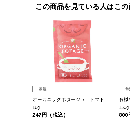
この商品を見ている人はこの
常温
常
リ
オーガニックポタージュ トマト
有機
16g
150g
247円（税込）
80