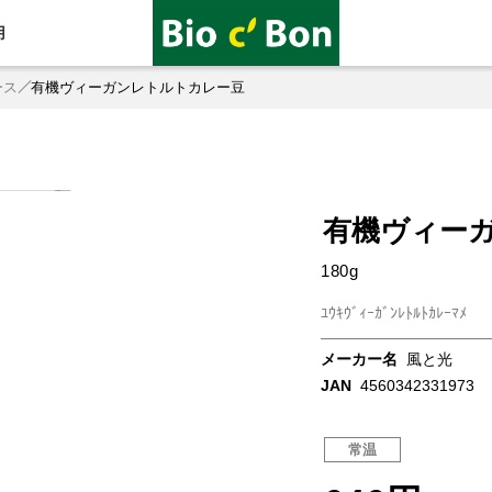
用
ース
有機ヴィーガンレトルトカレー豆
有機ヴィー
180g
ﾕｳｷｳﾞｨｰｶﾞﾝﾚﾄﾙﾄｶﾚｰﾏﾒ
メーカー名
風と光
JAN
4560342331973
常温