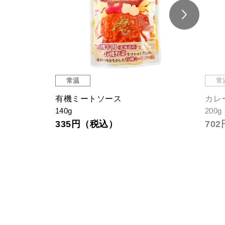
常温
常
有機ミートソース
カレ
140g
200g
335円（税込）
70