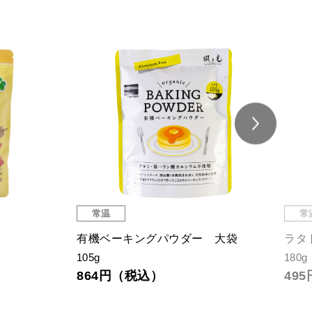
常温
常
有機ベーキングパウダー 大袋
ラタ
105g
180g
864円（税込）
49