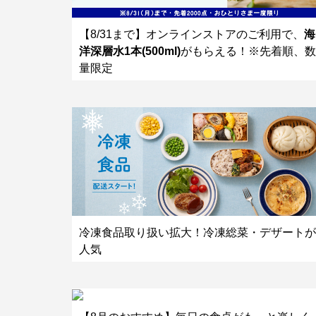
【8/31まで】オンラインストアのご利用で、
海
洋深層水1本(500ml)
がもらえる！※先着順、数
量限定
冷凍食品取り扱い拡大！冷凍総菜・デザートが
人気