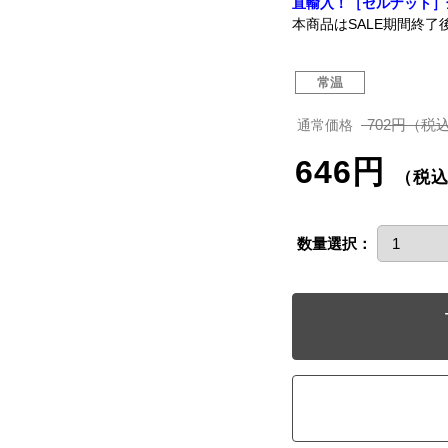
直輸入！［セルナット］
本商品はSALE期間終了
常温
702円（税
通常価格
646円
（税
数量選択：