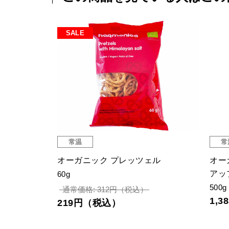
SALE
常温
常
ール（カッ
オーガニック プレッツェル
オー
アッ
60g
500g
通常価格: 312円（税込）
1,
219円（税込）