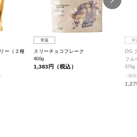
常温
常
ズリー（２種
スリーチョコフレーク
OG
400g
フル
1,383円（税込）
375g
）
通常
1,