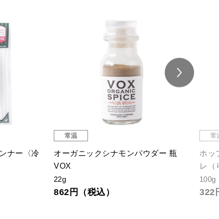
常温
常
インナー〈冷
オーガニックシナモンパウダー 瓶
ホッ
VOX
レ（
22g
100g
862円（税込）
32