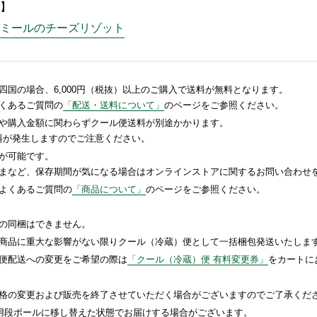
】
ミールのチーズリゾット
国の場合、6,000円（税抜）以上のご購入で送料が無料となります。
くあるご質問の
「配送・送料について」
のページをご参照ください。
や購入金額に関わらずクール便送料が別途かかります。
送料が発生しますのでご注意ください。
が可能です。
まなど、保存期間が気になる場合はオンラインストアに関するお問い合わせ
よくあるご質問の
「商品について」
のページをご参照ください。
の同梱はできません。
商品に重大な影響がない限りクール（冷蔵）便として一括梱包発送いたしま
便配送への変更をご希望の際は
「クール（冷蔵）便 有料変更券」
をカートに
格の変更および販売を終了させていただく場合がございますのでご了承くだ
送用段ボールに移し替えた状態でお届けする場合がございます。