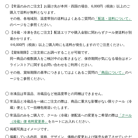
【常温のみのご注文】お届け先が本州・四国の場合、6,000円（税抜）以上のご
購入で送料が無料となります。
その他、各地域別、温度帯別の送料はよくあるご質問の
「配送・送料について」
のページをご参照ください。
【冷蔵・冷凍を含むご注文】配送エリアや購入金額に関わらずクール便送料が別
途かかります。
※6,000円（税抜）以上ご購入時にも送料が発生しますのでご注意ください。
【賞味期限】ご注文前にお調べすることが可能です。
同一商品の複数購入をご検討中のお客さまなど、保存期間が気になる場合はオン
ラインストアに関するお問い合わせをご利用ください。
その他、賞味期限の基準につきましてはよくあるご質問の
「商品について」
のペ
ージをご参照ください。
冷凍品は常温品、冷蔵品など他温度帯との同梱はできません。
常温品と冷蔵品を一緒にご注文の際は、商品に重大な影響がない限りクール（冷
蔵）便として一括梱包発送いたします。
常温品のみをご購入で、クール（冷蔵）便配送への変更をご希望の際は
「クール
（冷蔵）便 有料変更券」
をカートにお入れください。
掲載写真はイメージです。
掲載している内容、規格、デザイン、価格の変更および販売を終了させていただ