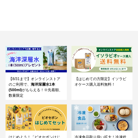
【8/31まで】オンラインストア
【はじめての方限定】イソラビ
のご利用で、
海洋深層水1本
オケース購入送料無料！
(500ml)
がもらえる！※先着順、
数量限定
はじめよう！「ビオセボンはじ
冷凍食品取り扱い拡大！冷凍総