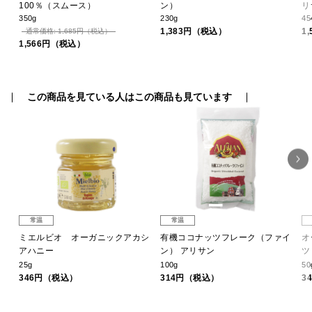
100％（スムース）
ン）
リ
350g
230g
45
1,383円（税込）
1
通常価格: 1,685円（税込）
1,566円（税込）
この商品を見ている人はこの商品も見ています
常温
常温
ー
ミエルビオ オーガニックアカシ
有機ココナッツフレーク（ファイ
オ
アハニー
ン） アリサン
ツ
25g
100g
50
346円（税込）
314円（税込）
3