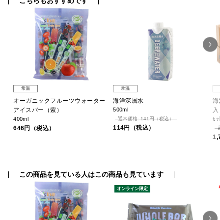
こちらもおすすめです
常温
常温
フ
オーガニックフルーツウォーター
海洋深層水
海
)
アイスバー（紫）
500ml
入
400ml
通常価格: 141円（税込）
ｾｯ
114円（税込）
646円（税込）
1
この商品を見ている人はこの商品も見ています
オンライン限定