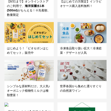
【8/31まで】オンラインストア
【はじめての方限定】イソラビ
のご利用で、
海洋深層水1本
オケース購入送料無料！
(500ml)
がもらえる！※先着順、
数量限定
はじめよう！「ビオセボンはじ
冷凍食品取り扱い拡大！冷凍総
めてセット」販売中
菜・デザートが人気
シンプルな原材料だけ。大人気♪
世界各国から集めた選りすぐり
オーガニック植物性ミルクは種
の自然派ワイン
類豊富！