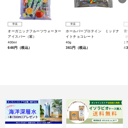
常温
常温
オーガニックフルーツウォーター
ホールバープロテイン ミッドナ
青
アイスバー（紫）
イトチョコレート
（
400ml
40g
17
646円（税込）
361円（税込）
4