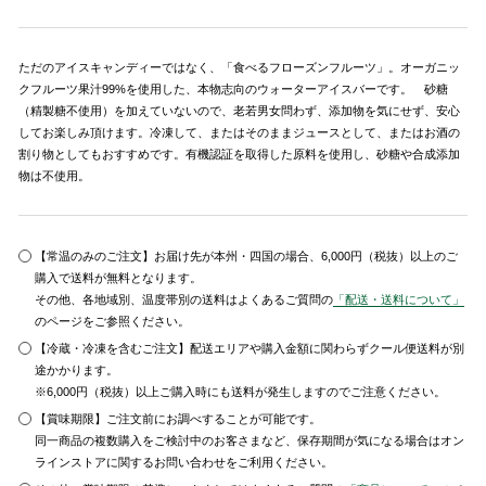
ただのアイスキャンディーではなく、「食べるフローズンフルーツ」。オーガニッ
クフルーツ果汁99%を使用した、本物志向のウォーターアイスバーです。 砂糖
（精製糖不使用）を加えていないので、老若男女問わず、添加物を気にせず、安心
してお楽しみ頂けます。冷凍して、またはそのままジュースとして、またはお酒の
割り物としてもおすすめです。有機認証を取得した原料を使用し、砂糖や合成添加
物は不使用。
【常温のみのご注文】お届け先が本州・四国の場合、6,000円（税抜）以上のご
購入で送料が無料となります。
その他、各地域別、温度帯別の送料はよくあるご質問の
「配送・送料について」
のページをご参照ください。
【冷蔵・冷凍を含むご注文】配送エリアや購入金額に関わらずクール便送料が別
途かかります。
※6,000円（税抜）以上ご購入時にも送料が発生しますのでご注意ください。
【賞味期限】ご注文前にお調べすることが可能です。
同一商品の複数購入をご検討中のお客さまなど、保存期間が気になる場合はオン
ラインストアに関するお問い合わせをご利用ください。