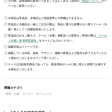
その他、賞味期限の基準につきましてはよくあるご質問の
「商品について」
のペ
ージをご参照ください。
冷凍品は常温品、冷蔵品など他温度帯との同梱はできません。
常温品と冷蔵品を一緒にご注文の際は、商品に重大な影響がない限りクール（冷
蔵）便として一括梱包発送いたします。
常温品のみをご購入で、クール（冷蔵）便配送への変更をご希望の際は
「クール
（冷蔵）便 有料変更券」
をカートにお入れください。
掲載写真はイメージです。
掲載している内容、規格、デザイン、価格の変更および販売を終了させていただ
く場合がございますのでご了承ください。
ケース(正箱)販売商品であっても、配送用段ボールに移し替えた状態でお届けす
る場合がございます。
関連カテゴリ
飲料・お茶・コーヒー・水
ジュース