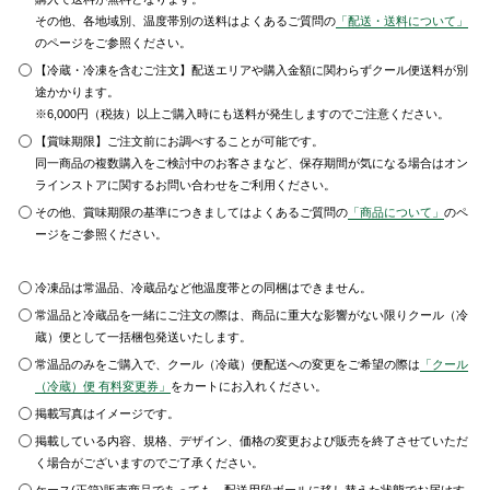
その他、各地域別、温度帯別の送料はよくあるご質問の
「配送・送料について」
のページをご参照ください。
【冷蔵・冷凍を含むご注文】配送エリアや購入金額に関わらずクール便送料が別
途かかります。
※6,000円（税抜）以上ご購入時にも送料が発生しますのでご注意ください。
【賞味期限】ご注文前にお調べすることが可能です。
同一商品の複数購入をご検討中のお客さまなど、保存期間が気になる場合はオン
ラインストアに関するお問い合わせをご利用ください。
その他、賞味期限の基準につきましてはよくあるご質問の
「商品について」
のペ
ージをご参照ください。
冷凍品は常温品、冷蔵品など他温度帯との同梱はできません。
常温品と冷蔵品を一緒にご注文の際は、商品に重大な影響がない限りクール（冷
蔵）便として一括梱包発送いたします。
常温品のみをご購入で、クール（冷蔵）便配送への変更をご希望の際は
「クール
（冷蔵）便 有料変更券」
をカートにお入れください。
掲載写真はイメージです。
掲載している内容、規格、デザイン、価格の変更および販売を終了させていただ
く場合がございますのでご了承ください。