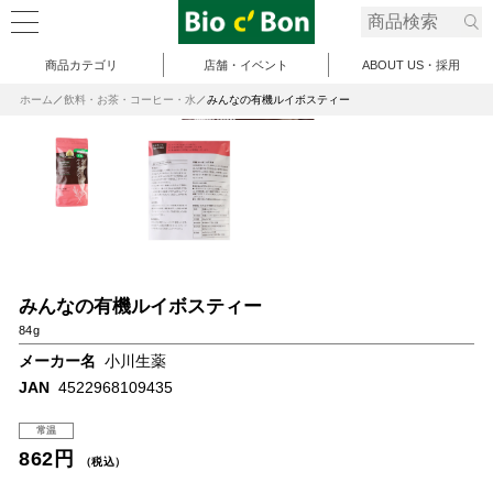
商品カテゴリ
店舗・イベント
ABOUT US・採用
ホーム
飲料・お茶・コーヒー・水
みんなの有機ルイボスティー
みんなの有機ルイボスティー
84g
メーカー名
小川生薬
JAN
4522968109435
常温
862円
（税込）