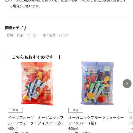
ケース(正箱)販売商品であっても、配送用段ボールに移し替えた状態でお届けす
る場合がございます。
関連カテゴリ
飲料・お茶・コーヒー・水
茶葉・パック
こちらもおすすめです
常温
常温
フ
イッツフルーツ オーガニックフ
オーガニックフルーツウォーター
海
)
ルーツウォーターアイスバー(赤)
アイスバー（紫）
50
400ml
400ml