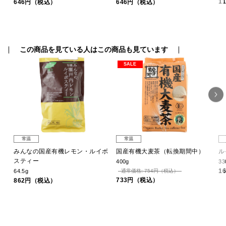
1
646円（税込）
646円（税込）
この商品を見ている人はこの商品も見ています
SALE
常温
常温
みんなの国産有機レモン・ルイボ
国産有機大麦茶（転換期間中）
ル
スティー
400g
3
1
64.5g
通常価格: 754円（税込）
733円（税込）
862円（税込）