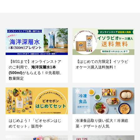
【8/31まで】オンラインストア
【はじめての方限定】イソラビ
のご利用で、
海洋深層水1本
オケース購入送料無料！
(500ml)
がもらえる！※先着順、
数量限定
はじめよう！「ビオセボンはじ
冷凍食品取り扱い拡大！冷凍総
めてセット」販売中
菜・デザートが人気