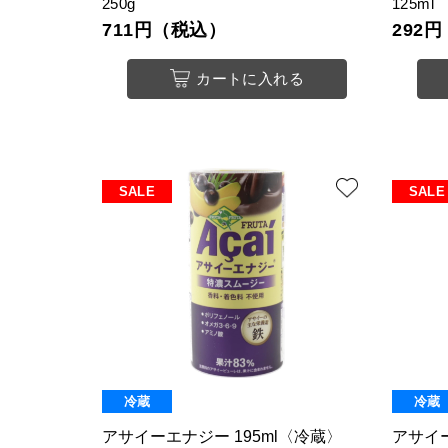
250g
125ml
711円（税込）
292
カートに入れる
SALE
SALE
冷蔵
冷蔵
アサイーエナジー 195ml〈冷蔵〉
アサイー