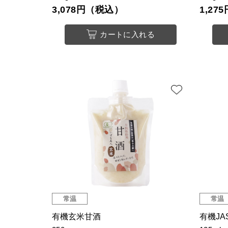
3,078円（税込）
1,2
カートに入れる
常温
常温
有機玄米甘酒
有機J