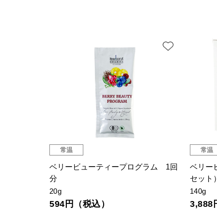
常温
常温
ベリービューティープログラム 1回
ベリー
分
セット
20g
140g
594円（税込）
3,8